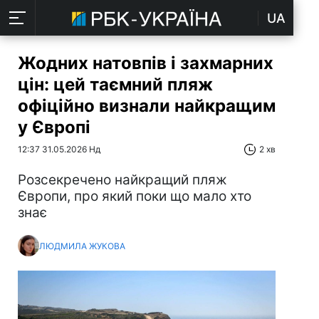
UA
Жодних натовпів і захмарних
цін: цей таємний пляж
офіційно визнали найкращим
у Європі
12:37 31.05.2026 Нд
2 хв
Розсекречено найкращий пляж
Європи, про який поки що мало хто
знає
ЛЮДМИЛА ЖУКОВА