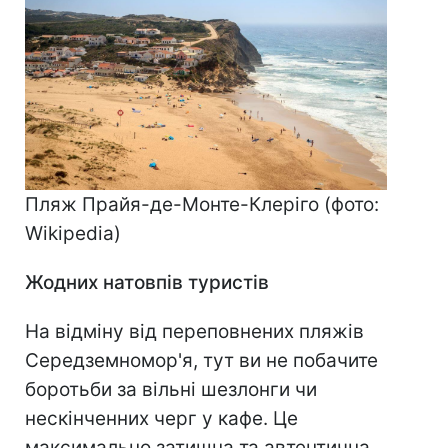
Пляж Прайя-де-Монте-Клеріго (фото:
Wikipedia)
Жодних натовпів туристів
На відміну від переповнених пляжів
Середземномор'я, тут ви не побачите
боротьби за вільні шезлонги чи
нескінченних черг у кафе. Це
максимально затишна та автентична