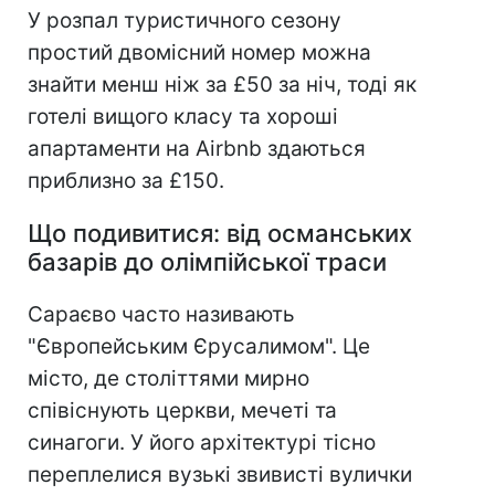
У розпал туристичного сезону
простий двомісний номер можна
знайти менш ніж за £50 за ніч, тоді як
готелі вищого класу та хороші
апартаменти на Airbnb здаються
приблизно за £150.
Що подивитися: від османських
базарів до олімпійської траси
Сараєво часто називають
"Європейським Єрусалимом". Це
місто, де століттями мирно
співіснують церкви, мечеті та
синагоги. У його архітектурі тісно
переплелися вузькі звивисті вулички