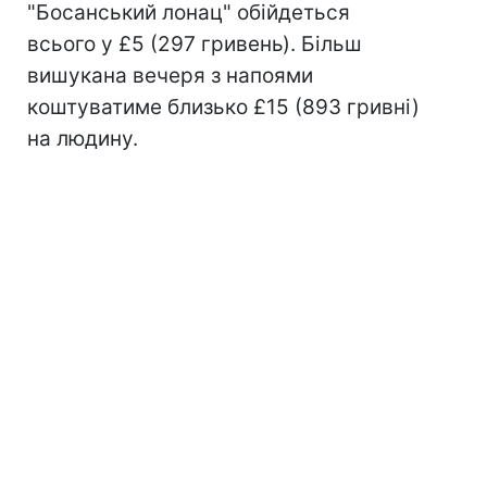
"Босанський лонац" обійдеться
всього у £5 (297 гривень). Більш
вишукана вечеря з напоями
коштуватиме близько £15 (893 гривні)
на людину.