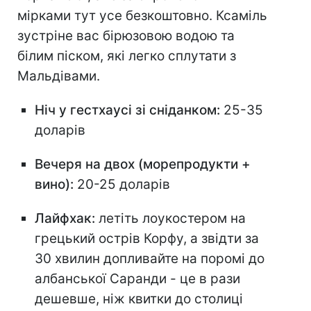
мірками тут усе безкоштовно. Ксаміль
зустріне вас бірюзовою водою та
білим піском, які легко сплутати з
Мальдівами.
Ніч у гестхаусі зі сніданком:
25-35
доларів
Вечеря на двох (морепродукти +
вино):
20-25 доларів
Лайфхак:
летіть лоукостером на
грецький острів Корфу, а звідти за
30 хвилин допливайте на поромі до
албанської Саранди - це в рази
дешевше, ніж квитки до столиці