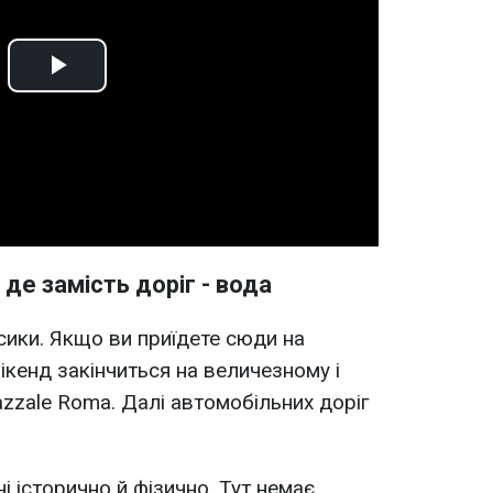
Play
Video
, де замість доріг - вода
ики. Якщо ви приїдете сюди на
ікенд закінчиться на величезному і
azzale Roma. Далі автомобільних доріг
ні історично й фізично. Тут немає