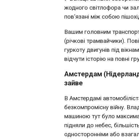
жодного світлофора чи залі
пов'язані між собою пішох
Вашим головним транспорт
(річкові трамвайчики). Пов
гуркоту двигунів під вікна
відчути історію на повні гр
Амстердам (Нідерланди
зайве
В Амстердамі автомобіліст
безкомпромісну війну. Вла
машиною тут було максимал
підняли до небес, більшіст
односторонніми або взагал