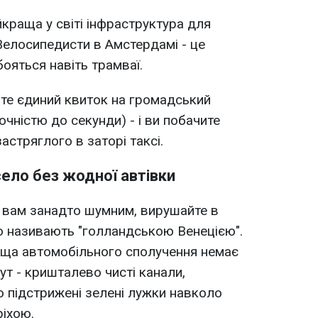
йкраща у світі інфраструктура для
 Велосипедисти в Амстердамі - це
бояться навіть трамваї.
те єдиний квиток на громадський
очністю до секунди) - і ви побачите
застряглого в заторі таксі.
село без жодної автівки
вам занадто шумним, вирушайте в
то називають "голландською Венецією".
лища автомобільного сполучення немає
тут - кришталево чисті канали,
о підстрижені зелені лужки навколо
ріхою.