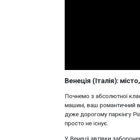
Венеція (Італія): місто
Почнемо з абсолютної клас
машині, ваш романтичний в
дуже дорогому паркінгу Pi
просто не існує.
У Венеції автівки забороне