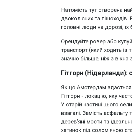
Натомість тут створена на
двоколісних та пішоходів.
головні люди на дорозі, їх 
Орендуйте ровер або купуй
транспорт (який ходить із т
значно більше, ніж з вікна 
Гітгорн (Нідерланди): 
Якщо Амстердам здасться 
Гітгорн - локацію, яку час
У старій частині цього се
взагалі. Замість асфальту 
дерев'яні мости та ідеальн
хатинок під солом'яною ст