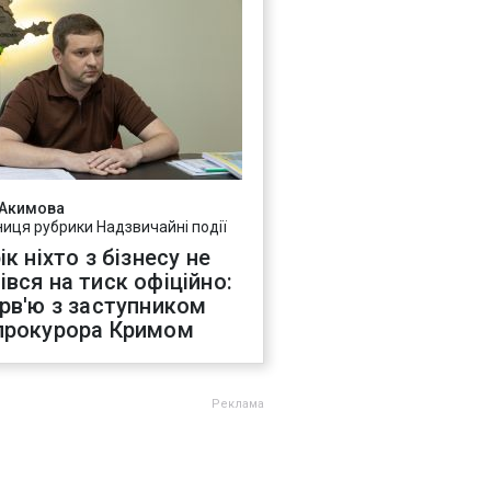
 Акимова
ниця рубрики Надзвичайні події
ік ніхто з бізнесу не
івся на тиск офіційно:
ерв'ю з заступником
прокурора Кримом