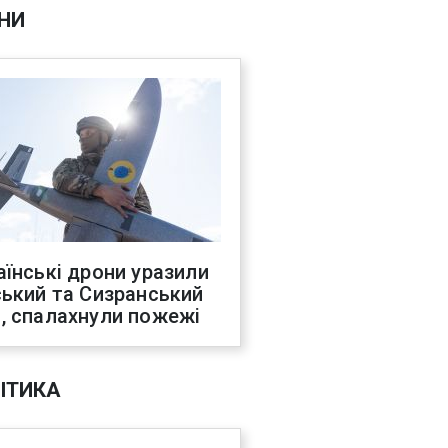
НИ
аїнські дрони уразили
ський та Сизранський
, спалахнули пожежі
ІТИКА