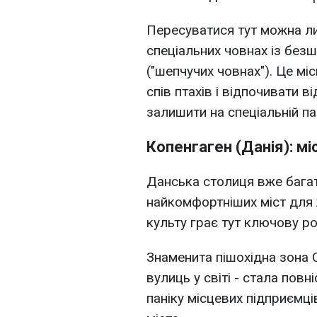
Пересуватися тут можна л
спеціальних човнах із бе
("шепчучих човнах"). Це мі
спів птахів і відпочивати 
залишити на спеціальній пар
Копенгаген (Данія): мі
Данська столиця вже багат
найкомфортніших міст для ж
культу грає тут ключову ро
Знаменита пішохідна зона 
вулиць у світі - стала пов
паніку місцевих підприємці