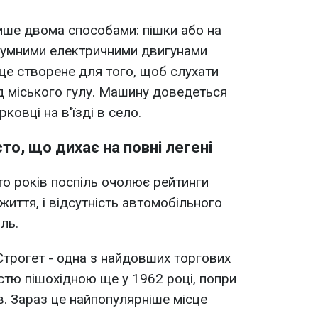
ише двома способами: пішки або на
зшумними електричними двигунами
сце створене для того, щоб слухати
від міського гулу. Машину доведеться
ковці на в'їзді в село.
сто, що дихає на повні легені
о років поспіль очолює рейтинги
иття, і відсутність автомобільного
ль.
Строгет - одна з найдовших торгових
ністю пішохідною ще у 1962 році, попри
в. Зараз це найпопулярніше місце