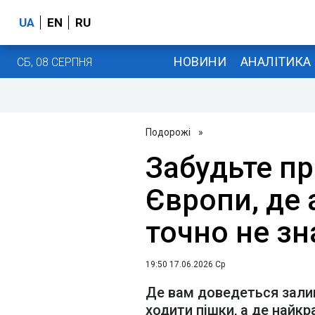
UA
EN
RU
НОВИНИ
АНАЛІТИКА
СБ, 08 СЕРПНЯ
Подорожі
»
Забудьте пр
Європи, де
точно не з
19:50 17.06.2026 Ср
Де вам доведеться залиш
ходити пішки, а де най