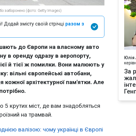
бо заборонено (фото: Getty Images)
і! Додай змісту своїй стрічці
разом з
ушають до Європи на власному авто
у в оренду одразу в аеропорту,
Юлія
керів
єї й тієї ж помилки. Вони малюють у
За р
ку: вільні європейські автобани,
жал
ля кожної архітектурної пам'ятки. Але
інт
потрібно.
Ген
о 5 крутих міст, де вам знадобляться
роїзний на трамвай.
однією валізою: чому українці в Європі