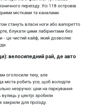
зничного переїзду. Усі 118 островів
ідними містками та каналами.
ом стануть власні ноги або вапоретто
ірте, блукати цими лабіринтами без
ми - це чистий кайф, який дозволяє
уди.
): велосипедний рай, де авто
ам оголосили тиху, але
да міста робить усе, щоб володіти
ьно незручно: ціни на паркування
ь вулиць у центрі зробили
і закрили для проїзду.