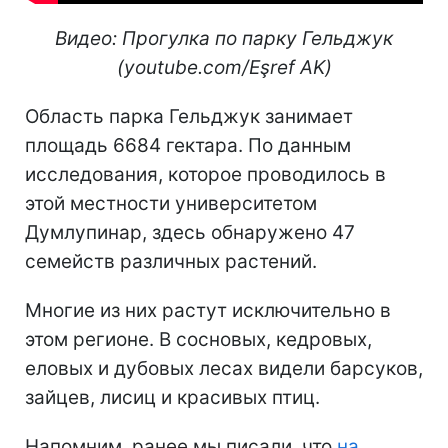
Видео: Прогулка по парку Гельджук
(youtube.com/Eşref AK)
Область парка Гельджук занимает
площадь 6684 гектара. По данным
исследования, которое проводилось в
этой местности университетом
Думлупинар, здесь обнаружено 47
семейств различных растений.
Многие из них растут исключительно в
этом регионе. В сосновых, кедровых,
еловых и дубовых лесах видели барсуков,
зайцев, лисиц и красивых птиц.
Напомним, ранее мы писали, что
на