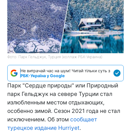
Фото: Парк Гельджук, Турция (коллаж РБК-Украина)
Не витрачай час на шум! Читай тільки суть з
РБК-Україна у Google
Парк "Сердце природы'' или Природный
парк Гельджук на севере Турции стал
излюбленным местом отдыхающих,
особенно зимой. Сезон 2021 года не стал
исключением. Об этом
сообщает
турецкое издание Hurriyet
.