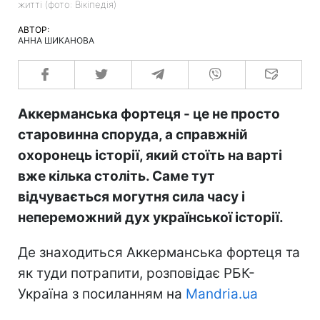
житті (фото: Вікіпедія)
АВТОР:
АННА ШИКАНОВА
Аккерманська фортеця - це не просто
старовинна споруда, а справжній
охоронець історії, який стоїть на варті
вже кілька століть. Саме тут
відчувається могутня сила часу і
непереможний дух української історії.
Де знаходиться Аккерманська фортеця та
як туди потрапити, розповідає РБК-
Україна з посиланням на
Mandria.ua