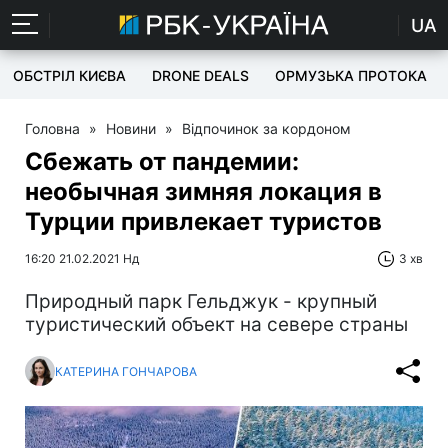
UA
ОБСТРІЛ КИЄВА
DRONE DEALS
ОРМУЗЬКА ПРОТОКА
Головна
»
Новини
»
Відпочинок за кордоном
Сбежать от пандемии:
необычная зимняя локация в
Турции привлекает туристов
16:20 21.02.2021 Нд
3 хв
Природный парк Гельджук - крупный
туристический объект на севере страны
КАТЕРИНА ГОНЧАРОВА