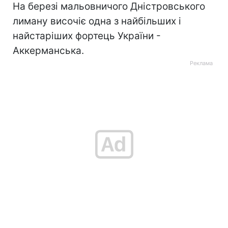
На березі мальовничого Дністровського
лиману височіє одна з найбільших і
найстаріших фортець України -
Аккерманська.