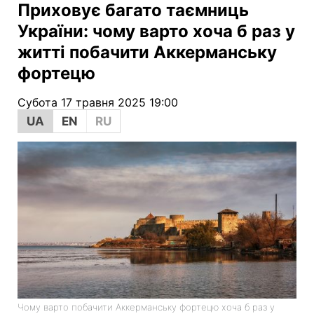
Приховує багато таємниць
України: чому варто хоча б раз у
житті побачити Аккерманську
фортецю
Субота 17 травня 2025 19:00
UA
EN
RU
Чому варто побачити Аккерманську фортецю хоча б раз у