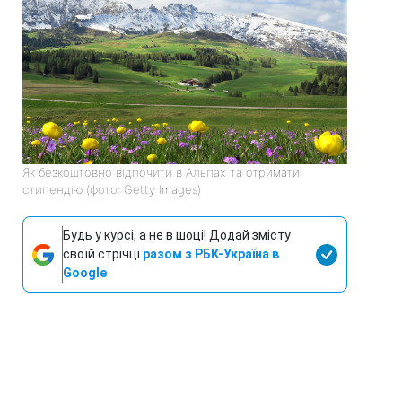
Як безкоштовно відпочити в Альпах та отримати
стипендію (фото: Getty Images)
Будь у курсі, а не в шоці! Додай змісту
своїй стрічці
разом з РБК-Україна в
Google