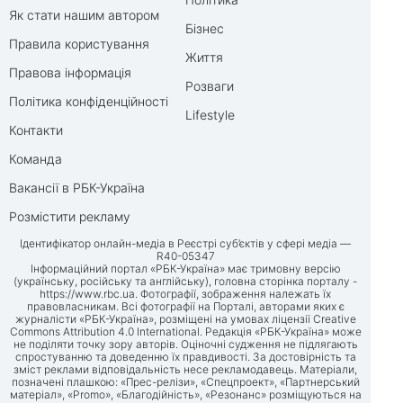
Як стати нашим автором
Бізнес
Правила користування
Життя
Правова інформація
Розваги
Політика конфіденційності
Lifestyle
Контакти
Команда
Вакансії в РБК-Україна
Розмістити рекламу
Ідентифікатор онлайн-медіа в Реєстрі суб’єктів у сфері медіа —
R40-05347
Інформаційний портал «РБК-Україна» має тримовну версію
(українську, російську та англійську), головна сторінка порталу -
https://www.rbc.ua
. Фотографії, зображення належать їх
правовласникам. Всі фотографії на Порталі, авторами яких є
журналісти «РБК-Україна», розміщені на умовах ліцензії Creative
Commons Attribution 4.0 International. Редакція «РБК-Україна» може
не поділяти точку зору авторів. Оціночні судження не підлягають
спростуванню та доведенню їх правдивості. За достовірність та
зміст реклами відповідальність несе рекламодавець. Матеріали,
позначені плашкою: «Прес-релізи», «Спецпроект», «Партнерський
матеріал», «Promo», «Благодійність», «Резонанс» розміщуються на