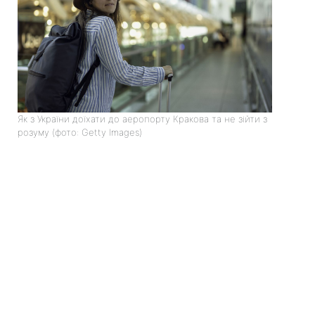
Як з України доїхати до аеропорту Кракова та не зійти з
розуму (фото: Getty Images)