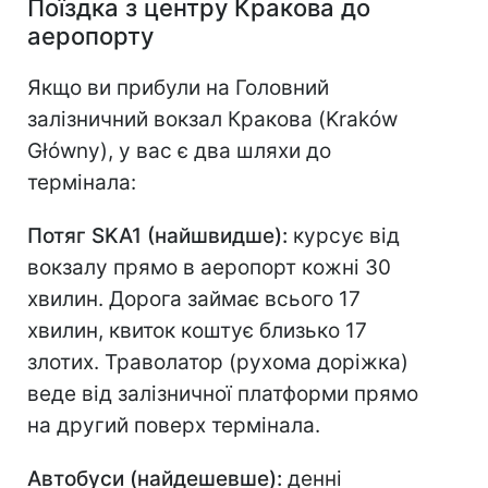
Поїздка з центру Кракова до
аеропорту
Якщо ви прибули на Головний
залізничний вокзал Кракова (Kraków
Główny), у вас є два шляхи до
термінала:
Потяг SKA1 (найшвидше):
курсує від
вокзалу прямо в аеропорт кожні 30
хвилин. Дорога займає всього 17
хвилин, квиток коштує близько 17
злотих. Траволатор (рухома доріжка)
веде від залізничної платформи прямо
на другий поверх термінала.
Автобуси (найдешевше):
денні