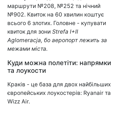
маршрути №208, №252 та нічний
№902. Квиток на 60 хвилин коштує
всього 6 злотих. Головне - купувати
квиток для зони
Strefa I+II
Aglomeracja, бо аеропорт лежить за
межами міста.
Куди можна полетіти: напрямки
та лоукости
Краків - це база для двох найбільших
європейських лоукостерів: Ryanair та
Wizz Air.