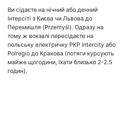
Ви сідаєте на нічний або денний
Інтерсіті з Києва чи Львова до
Перемишля (Przemyśl). Одразу на
тому ж вокзалі пересідаєте на
польську електричку PKP Intercity або
Polregio до Кракова (потяги курсують
майже щогодини, їхати близько 2-2.5
годин).