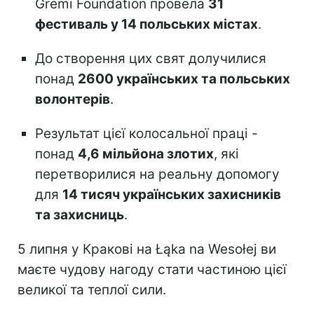
Gremi Foundation провела
31
фестиваль у 14 польських містах
.
До створення цих свят долучилися
понад
2600 українських та польських
волонтерів
.
Результат цієї колосальної праці -
понад
4,6 мільйона злотих
, які
перетворилися на реальну допомогу
для
14 тисяч українських захисників
та захисниць
.
5 липня у Кракові на Łąka na Wesołej ви
маєте чудову нагоду стати частиною цієї
великої та теплої сили.