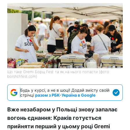
Що таке Gremi Борщ Fest та як на нього попасти (фото:
borshchfest.com)
Будь у курсі, а не в шоці! Додай змісту своїй
стрічці
разом з РБК-Україна в Google
Вже незабаром у Польщі знову запалає
вогонь єднання: Краків готується
прийняти перший у цьому році
Gremi