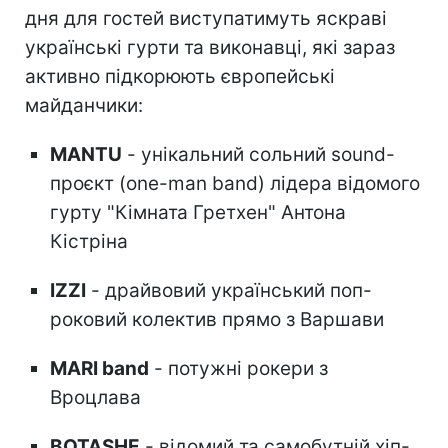
дня для гостей виступатимуть яскраві
українські гурти та виконавці, які зараз
активно підкорюють європейські
майданчики:
MANTU
- унікальний сольний sound-
проєкт (one-man band) лідера відомого
гурту "Кімната Гретхен" Антона
Кістріна
IZZI
- драйвовий український поп-
роковий колектив прямо з Варшави
MARI band
- потужні рокери з
Вроцлава
BOTASHE
- відомий та самобутній хіп-