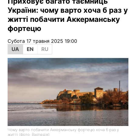
Приховує багато таємниць
України: чому варто хоча б раз у
житті побачити Аккерманську
фортецю
Субота 17 травня 2025 19:00
UA
EN
RU
Чому варто побачити Аккерманську фортецю хоча б раз у
житті (фото: Вікіпедія)