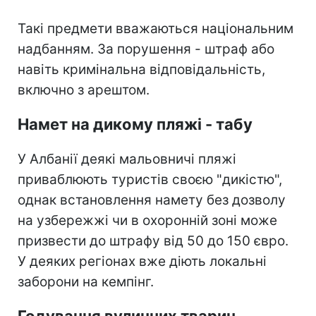
Такі предмети вважаються національним
надбанням. За порушення - штраф або
навіть кримінальна відповідальність,
включно з арештом.
Намет на дикому пляжі - табу
У Албанії деякі мальовничі пляжі
приваблюють туристів своєю "дикістю",
однак встановлення намету без дозволу
на узбережжі чи в охоронній зоні може
призвести до штрафу від 50 до 150 євро.
У деяких регіонах вже діють локальні
заборони на кемпінг.
Годування вуличних тварин