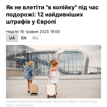
Як не влетіти "в копійку" під час
подорожі: 12 найдивніших
штрафів у Європі
Неділя 18 травня 2025 19:00
UA
EN
RU
Найнеочікуваніші штрафи для туристів у Європі в 2025 році
(фото: freepik.com)