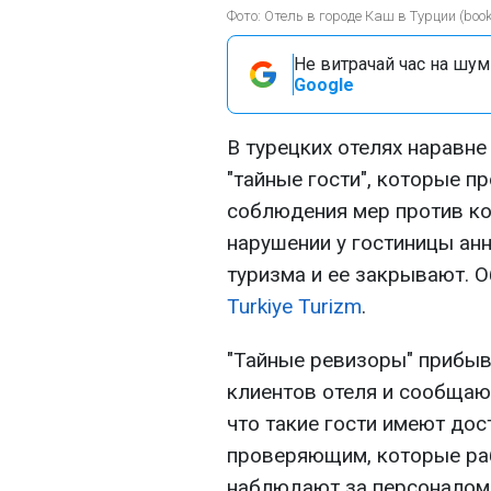
Фото: Отель в городе Каш в Турции (book
Не витрачай час на шум!
Google
В турецких отелях наравне
"тайные гости", которые п
соблюдения мер против ко
нарушении у гостиницы ан
туризма и ее закрывают. 
Turkiye Turizm
.
"Тайные ревизоры" прибыв
клиентов отеля и сообщают
что такие гости имеют дос
проверяющим, которые ра
наблюдают за персоналом 