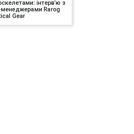
оскелетами: інтерв'ю з
-менеджерами Rarog
ical Gear