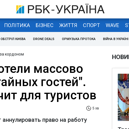
ПОЛІТИКА
БІЗНЕС
ЖИТТЯ
СПОРТ
WAVE
S
ОБСТРІЛ КИЄВА
DRONE DEALS
ОРМУЗЬКА ПРОТОКА
ВІЙНА В УКРАЇНІ
 за кордоном
НОВИ
 отели массово
айных гостей".
чит для туристов
5 хв
 аннулировать право на работу