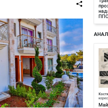
Тра
про
над
ПП
АНАЛ
Кост
корес
Май