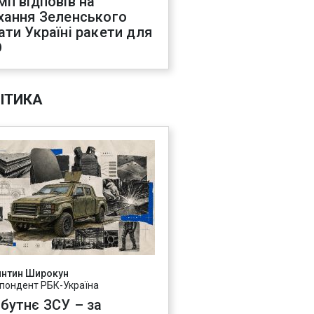
мп відповів на
хання Зеленського
ати Україні ракети для
О
ІТИКА
янтин Широкун
пондент РБК-Україна
бутнє ЗСУ – за