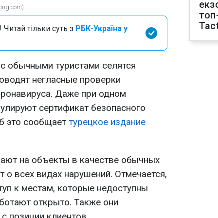
екз
ing.com)
топ
Tact
 Читай тільки суть з
РБК-Україна у
 с обычными туристами селятся
роводят негласные проверки
ронавируса. Даже при одном
нулируют сертификат безопасного
Об это сообщает
турецкое издание
ают на объекты в качестве обычных
 о всех видах нарушений. Отмечается,
туп к местам, которые недоступны
ботают открыто. Также они
с позиции клиентов.