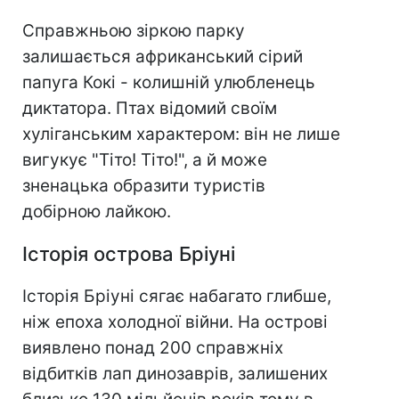
Справжньою зіркою парку
залишається африканський сірий
папуга Кокі - колишній улюбленець
диктатора. Птах відомий своїм
хуліганським характером: він не лише
вигукує "Тіто! Тіто!", а й може
зненацька образити туристів
добірною лайкою.
Історія острова Бріуні
Історія Бріуні сягає набагато глибше,
ніж епоха холодної війни. На острові
виявлено понад 200 справжніх
відбитків лап динозаврів, залишених