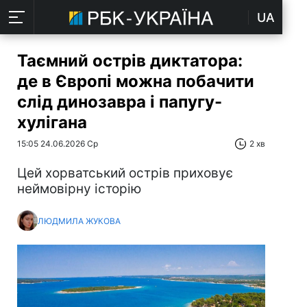
UA
Таємний острів диктатора:
де в Європі можна побачити
слід динозавра і папугу-
хулігана
15:05 24.06.2026 Ср
2 хв
Цей хорватський острів приховує
неймовірну історію
ЛЮДМИЛА ЖУКОВА