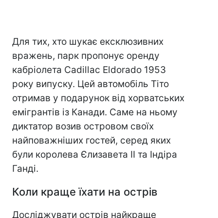
Для тих, хто шукає ексклюзивних
вражень, парк пропонує оренду
кабріолета Cadillac Eldorado 1953
року випуску. Цей автомобіль Тіто
отримав у подарунок від хорватських
емігрантів із Канади. Саме на ньому
диктатор возив островом своїх
найповажніших гостей, серед яких
були королева Єлизавета II та Індіра
Ганді.
Коли краще їхати на острів
Досліджувати острів найкраще