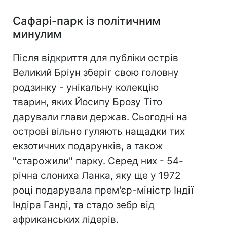
Сафарі-парк із політичним
минулим
Після відкриття для публіки острів
Великий Бріун зберіг свою головну
родзинку - унікальну колекцію
тварин, яких Йосипу Брозу Тіто
дарували глави держав. Сьогодні на
острові вільно гуляють нащадки тих
екзотичних подарунків, а також
"старожили" парку. Серед них - 54-
річна слониха Ланка, яку ще у 1972
році подарувала прем'єр-міністр Індії
Індіра Ганді, та стадо зебр від
африканських лідерів.