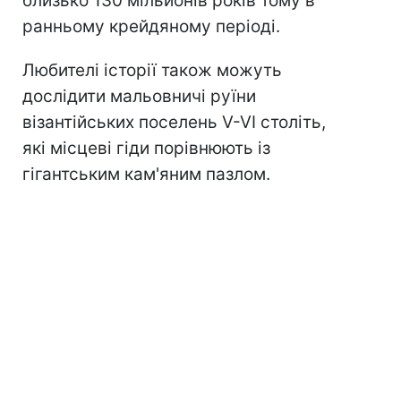
близько 130 мільйонів років тому в
ранньому крейдяному періоді.
Любителі історії також можуть
дослідити мальовничі руїни
візантійських поселень V-VI століть,
які місцеві гіди порівнюють із
гігантським кам'яним пазлом.