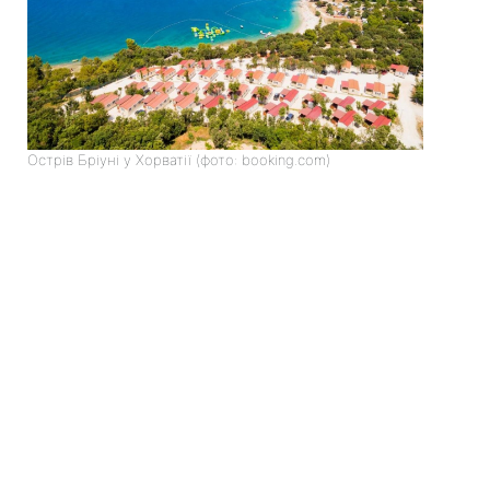
Острів Бріуні у Хорватії (фото: booking.com)