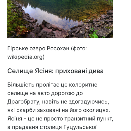
Гірське озеро Росохан (фото:
wikipedia.org)
Селище Ясіня: приховані дива
Більшість пролітає це колоритне
селище на авто дорогою до
Драгобрату, навіть не здогадуючись,
які скарби заховані на його околицях.
Ясіня - це не просто транзитний пункт,
а прадавня столиця Гуцульської