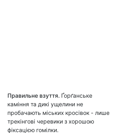
Правильне взуття.
Ґорґанське
каміння та дикі ущелини не
пробачають міських кросівок - лише
трекінгові черевики з хорошою
фіксацією гомілки.