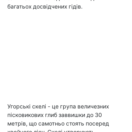
багатьох досвідчених гідів.
Угорські скелі - це група величезних
пісковикових глиб заввишки до 30
метрів, що самотньо стоять посеред