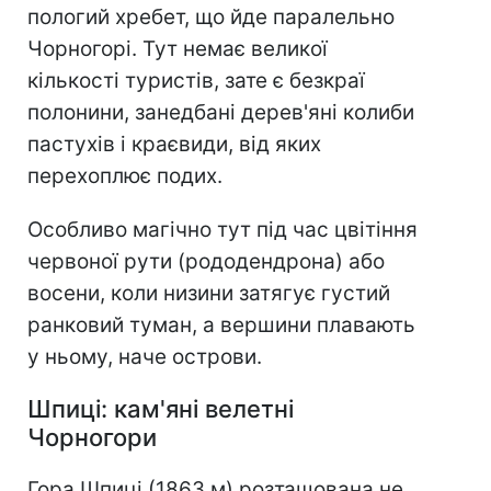
пологий хребет, що йде паралельно
Чорногорі. Тут немає великої
кількості туристів, зате є безкраї
полонини, занедбані дерев'яні колиби
пастухів і краєвиди, від яких
перехоплює подих.
Особливо магічно тут під час цвітіння
червоної рути (рододендрона) або
восени, коли низини затягує густий
ранковий туман, а вершини плавають
у ньому, наче острови.
Шпиці: кам'яні велетні
Чорногори
Гора Шпиці (1863 м) розташована не