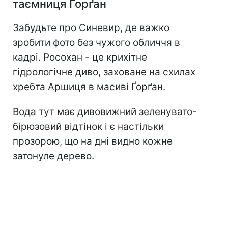
таємниця Ґорґан
Забудьте про Синевир, де важко
зробити фото без чужого обличчя в
кадрі. Росохан - це крихітне
гідрологічне диво, заховане на схилах
хребта Аршиця в масиві Ґорґан.
Вода тут має дивовижний зеленувато-
бірюзовий відтінок і є настільки
прозорою, що на дні видно кожне
затонуле дерево.