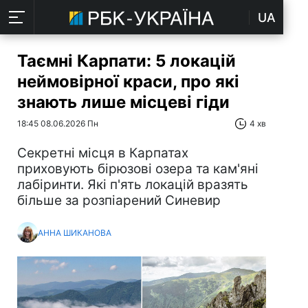
UA
Таємні Карпати: 5 локацій
неймовірної краси, про які
знають лише місцеві гіди
18:45 08.06.2026 Пн
4 хв
Секретні місця в Карпатах
приховують бірюзові озера та кам'яні
лабіринти. Які п'ять локацій вразять
більше за розпіарений Синевир
АННА ШИКАНОВА