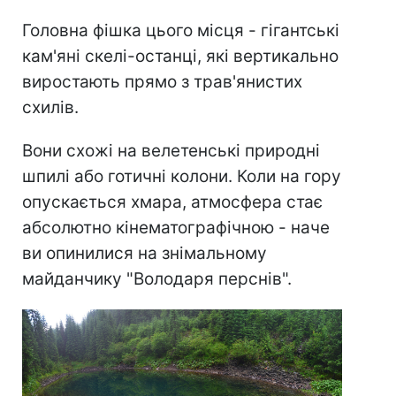
Головна фішка цього місця - гігантські
кам'яні скелі-останці, які вертикально
виростають прямо з трав'янистих
схилів.
Вони схожі на велетенські природні
шпилі або готичні колони. Коли на гору
опускається хмара, атмосфера стає
абсолютно кінематографічною - наче
ви опинилися на знімальному
майданчику "Володаря перснів".