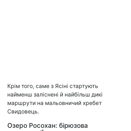
Крім того, саме з Ясіні стартують
найменш заліснені й найбільш дикі
маршрути на мальовничий хребет
Свидовець.
Озеро Росохан: бірюзова