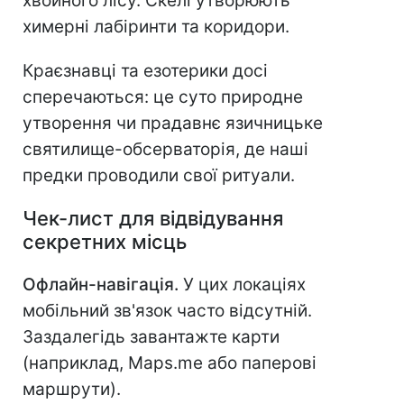
хвойного лісу. Скелі утворюють
химерні лабіринти та коридори.
Краєзнавці та езотерики досі
сперечаються: це суто природне
утворення чи прадавнє язичницьке
святилище-обсерваторія, де наші
предки проводили свої ритуали.
Чек-лист для відвідування
секретних місць
Офлайн-навігація.
У цих локаціях
мобільний зв'язок часто відсутній.
Заздалегідь завантажте карти
(наприклад, Maps.me або паперові
маршрути).