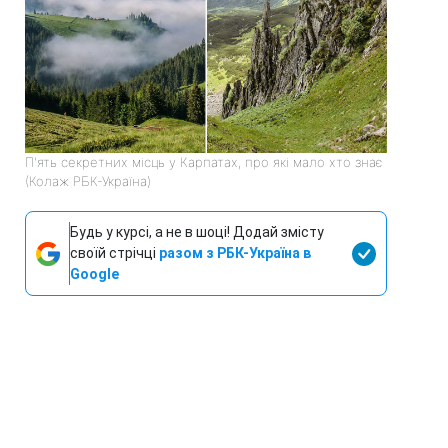
П'ять секретних місць у Карпатах, про які мало хто знає
(Колаж РБК-Україна)
Будь у курсі, а не в шоці! Додай змісту
своїй стрічці
разом з РБК-Україна в
Google