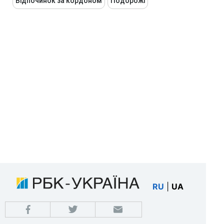
Відпочинок за кордоном
Подорожі
RU
|
UA