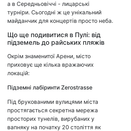
а в Середньовіччі - лицарські
турніри. Сьогодні ж це унікальний
майданчик для концертів просто неба.
Що ще подивитися в Пулі: від
підземель до райських пляжів
Окрім знаменитої Арени, місто
приховує ще кілька вражаючих
локацій:
Підземні лабіринти Zerostrasse
Під брукованими вулицями міста
простягається секретна мережа
просторих тунелів, вирубаних у
вапняку на початку 20 століття як