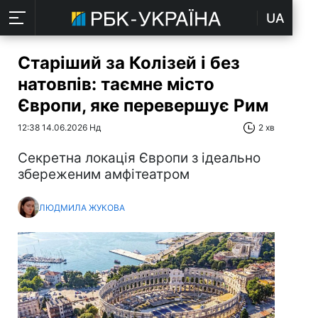
UA
Старіший за Колізей і без
натовпів: таємне місто
Європи, яке перевершує Рим
12:38 14.06.2026 Нд
2 хв
Секретна локація Європи з ідеально
збереженим амфітеатром
ЛЮДМИЛА ЖУКОВА