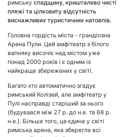
римську
спадщину, кришталево чисті
пляжі та цілковиту відсутність
виснажливих туристичних натовпів.
Головна гордість міста - грандіозна
Арена Пули. Цей амфітеатр з білого
вапняку височіє над містом уже
понад 2000 років і є одним із
найкраще збережених у світі.
Багато хто автоматично згадує
римський Колізей, але амфітеатр у
Пулі насправді старіший за нього
(будувався між 27 р. до н.е. та 68 р.
н.е.). Більше того, це єдина у світі
римська арена, яка зберегла всі