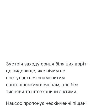
Зустріч заходу сонця біля цих воріт -
це видовище, яке нічим не
поступається знаменитим
санторінським вечорам, але без
тисняви та штовханини ліктями.
Наксос пропонує нескінченні піщані