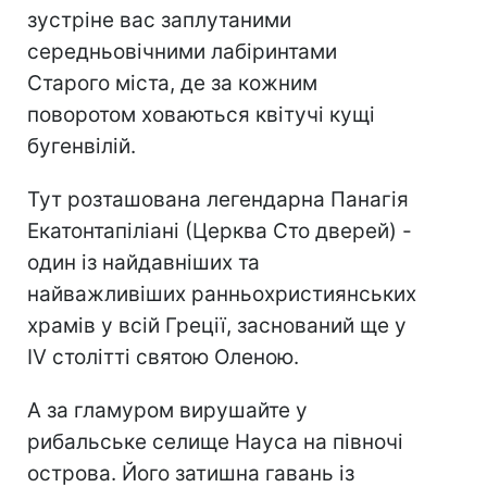
зустріне вас заплутаними
середньовічними лабіринтами
Старого міста, де за кожним
поворотом ховаються квітучі кущі
бугенвілій.
Тут розташована легендарна Панагія
Екатонтапіліані (Церква Сто дверей) -
один із найдавніших та
найважливіших ранньохристиянських
храмів у всій Греції, заснований ще у
IV столітті святою Оленою.
А за гламуром вирушайте у
рибальське селище Науса на півночі
острова. Його затишна гавань із