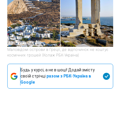
Маловідомі острови в Греції, де відпочинок не коштує
космічних грошей (Колаж РБК-Україна)
Будь у курсі, а не в шоці! Додай змісту
своїй стрічці
разом з РБК-Україна в
Google