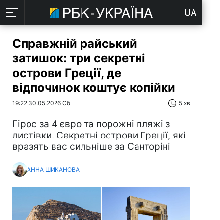
UA
Справжній райський
затишок: три секретні
острови Греції, де
відпочинок коштує копійки
19:22 30.05.2026 Сб
5 хв
Гірос за 4 євро та порожні пляжі з
листівки. Секретні острови Греції, які
вразять вас сильніше за Санторіні
АННА ШИКАНОВА