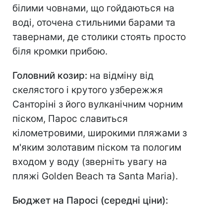
білими човнами, що гойдаються на
воді, оточена стильними барами та
тавернами, де столики стоять просто
біля кромки прибою.
Головний козир:
на відміну від
скелястого і крутого узбережжя
Санторіні з його вулканічним чорним
піском, Парос славиться
кілометровими, широкими пляжами з
м'яким золотавим піском та пологим
входом у воду (зверніть увагу на
пляжі Golden Beach та Santa Maria).
Бюджет на Паросі (середні ціни):