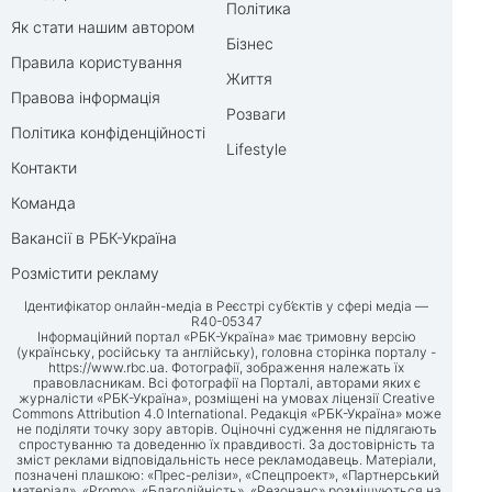
Політика
Як стати нашим автором
Бізнес
Правила користування
Життя
Правова інформація
Розваги
Політика конфіденційності
Lifestyle
Контакти
Команда
Вакансії в РБК-Україна
Розмістити рекламу
Ідентифікатор онлайн-медіа в Реєстрі суб’єктів у сфері медіа —
R40-05347
Інформаційний портал «РБК-Україна» має тримовну версію
(українську, російську та англійську), головна сторінка порталу -
https://www.rbc.ua
. Фотографії, зображення належать їх
правовласникам. Всі фотографії на Порталі, авторами яких є
журналісти «РБК-Україна», розміщені на умовах ліцензії Creative
Commons Attribution 4.0 International. Редакція «РБК-Україна» може
не поділяти точку зору авторів. Оціночні судження не підлягають
спростуванню та доведенню їх правдивості. За достовірність та
зміст реклами відповідальність несе рекламодавець. Матеріали,
позначені плашкою: «Прес-релізи», «Спецпроект», «Партнерський
матеріал», «Promo», «Благодійність», «Резонанс» розміщуються на