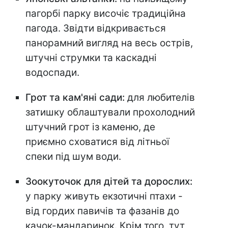
пагорбі парку височіє традиційна
пагода. Звідти відкривається
панорамний вигляд на весь острів,
штучні струмки та каскадні
водоспади.
Грот та кам'яні сади:
для любителів
затишку облаштували прохолодний
штучний грот із каменю, де
приємно сховатися від літньої
спеки під шум води.
Зоокуточок для дітей та дорослих:
у парку живуть екзотичні птахи -
від гордих павичів та фазанів до
качок-мандаринок. Крім того, тут