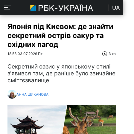
UA
Японія під Києвом: де знайти
секретний острів сакур та
східних пагод
18:53 03.07.2026 Пт
3 хв
Секретний оазис у японському стилі
з'явився там, де раніше було звичайне
сміттєзвалище
АННА ШИКАНОВА