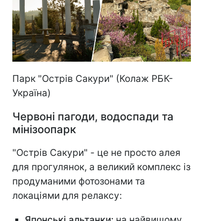
Парк "Острів Сакури" (Колаж РБК-
Україна)
Червоні пагоди, водоспади та
мінізоопарк
"Острів Сакури" - це не просто алея
для прогулянок, а великий комплекс із
продуманими фотозонами та
локаціями для релаксу:
Японські альтанки:
на найвищому