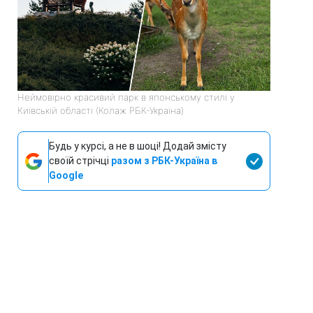
Неймовірно красивий парк в японському стилі у
Київській області (Колаж РБК-Україна)
Будь у курсі, а не в шоці! Додай змісту
своїй стрічці
разом з РБК-Україна в
Google