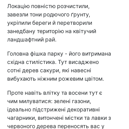
Локацію повністю розчистили,
завезли тони родючого ґрунту,
укріпили береги й перетворили
занедбану територію на квітучий
ландшафтний рай.
Головна фішка парку - його витримана
східна стилістика. Тут висаджено
сотні дерев сакури, які навесні
вибухають ніжним рожевим цвітом.
Проте навіть влітку та восени тут є
чим милуватися: зелені газони,
ідеально підстрижені декоративні
чагарники, витончені містки та лавки з
червоного дерева переносять вас у