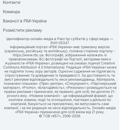
Контакти
Команда
Вакансії в РБК-Україна
Розмістити рекламу
Ідентифікатор онлайн-медіа в Реєстрі суб’єктів у сфері медіа —
R40-05347
Інформаційний портал «РБК-Україна» має тримовну версію
(українську, російську та англійську), головна сторінка порталу -
https://www.rbc.ua
. Фотографії, зображення належать їх
правовласникам. Всі фотографії на Порталі, авторами яких є
журналісти «РБК-Україна», розміщені на умовах ліцензії Creative
Commons Attribution 4.0 International. Редакція «РБК-Україна» може
не поділяти точку зору авторів. Оціночні судження не підлягають
спростуванню та доведенню їх правдивості. За достовірність та
зміст реклами відповідальність несе рекламодавець. Матеріали,
позначені плашкою: «Прес-релізи», «Спецпроект», «Партнерський
матеріал», «Promo», «Благодійність», «Резонанс» розміщуються на
правах реклами і призначені, як правило, для осіб, які досягли 21-
річного віку. «Новини компанії» - це інформаційний формат, що
охоплює новини, події та оголошення, пов'язані з діяльністю
компаній, базуються на пресрелізах, які випускають самі
компанії, і за які редакція не несе відповідальність. Онлайн-медіа
«РБК-Україна» призначене для осіб віком від 21 року.
© ТОВ «УБТ», 2006-2026.