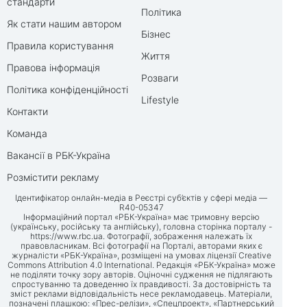
стандарти
Політика
Як стати нашим автором
Бізнес
Правила користування
Життя
Правова інформація
Розваги
Політика конфіденційності
Lifestyle
Контакти
Команда
Вакансії в РБК-Україна
Розмістити рекламу
Ідентифікатор онлайн-медіа в Реєстрі суб’єктів у сфері медіа —
R40-05347
Інформаційний портал «РБК-Україна» має тримовну версію
(українську, російську та англійську), головна сторінка порталу -
https://www.rbc.ua
. Фотографії, зображення належать їх
правовласникам. Всі фотографії на Порталі, авторами яких є
журналісти «РБК-Україна», розміщені на умовах ліцензії Creative
Commons Attribution 4.0 International. Редакція «РБК-Україна» може
не поділяти точку зору авторів. Оціночні судження не підлягають
спростуванню та доведенню їх правдивості. За достовірність та
зміст реклами відповідальність несе рекламодавець. Матеріали,
позначені плашкою: «Прес-релізи», «Спецпроект», «Партнерський