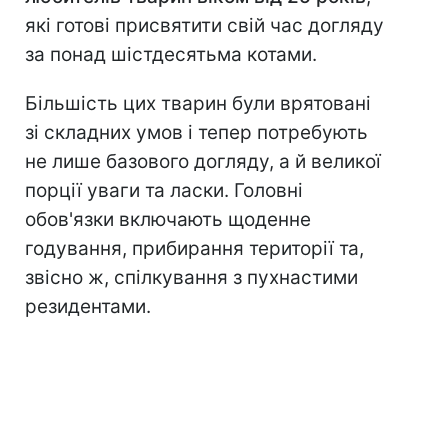
які готові присвятити свій час догляду
за понад шістдесятьма котами.
Більшість цих тварин були врятовані
зі складних умов і тепер потребують
не лише базового догляду, а й великої
порції уваги та ласки. Головні
обов'язки включають щоденне
годування, прибирання території та,
звісно ж, спілкування з пухнастими
резидентами.