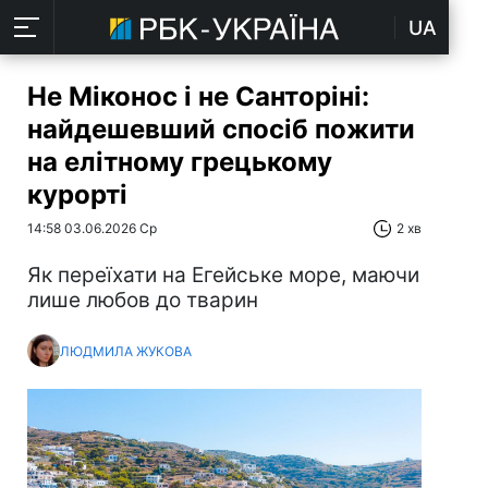
UA
Не Міконос і не Санторіні:
найдешевший спосіб пожити
на елітному грецькому
курорті
14:58 03.06.2026 Ср
2 хв
Як переїхати на Егейське море, маючи
лише любов до тварин
ЛЮДМИЛА ЖУКОВА