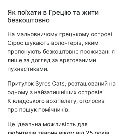
Як поїхати в Грецію та жити
безкоштовно
На мальовничому грецькому острові
Сірос шукають волонтерів, яким
пропонують безкоштовне проживання
лише за догляд за врятованими
пухнастиками.
Притулок Syros Cats, розташований на
одному з найзатишніших островів
Кікладського архіпелагу, оголосив
про пошук помічників.
Це ідеальна можливість
для
любителів тварин віком від 25 років
,