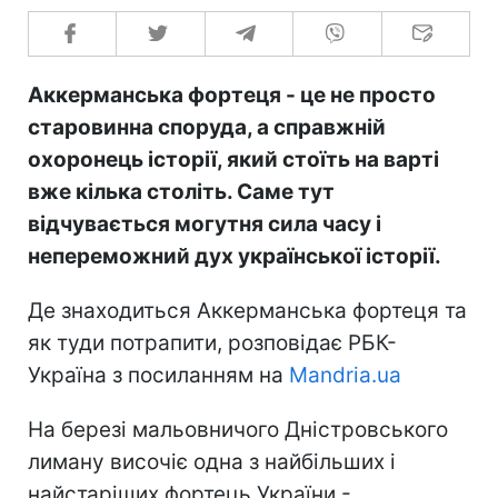
Аккерманська фортеця - це не просто
старовинна споруда, а справжній
охоронець історії, який стоїть на варті
вже кілька століть. Саме тут
відчувається могутня сила часу і
непереможний дух української історії.
Де знаходиться Аккерманська фортеця та
як туди потрапити, розповідає РБК-
Україна з посиланням на
Mandria.ua
На березі мальовничого Дністровського
лиману височіє одна з найбільших і
найстаріших фортець України -