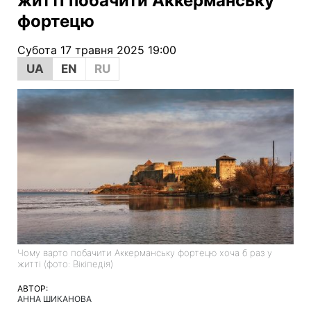
житті побачити Аккерманську
фортецю
Субота 17 травня 2025 19:00
UA
EN
RU
Чому варто побачити Аккерманську фортецю хоча б раз у
житті (фото: Вікіпедія)
АВТОР:
АННА ШИКАНОВА