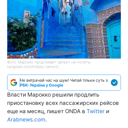
Фото: Марокко продлевает запрет на полеты
(unsplash.com/lindsey-lamont)
Не витрачай час на шум! Читай тільки суть з
РБК-Україна у Google
Власти Марокко решили продлить
приостановку всех пассажирских рейсов
еще на месяц, пишет ONDA в
Twitter
и
Arabnews.com
.