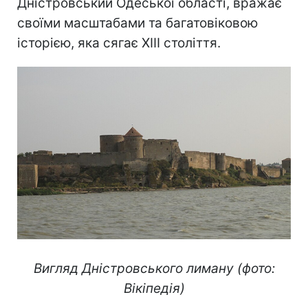
Дністровський Одеської області, вражає
своїми масштабами та багатовіковою
історією, яка сягає XIII століття.
Вигляд Дністровського лиману (фото:
Вікіпедія)