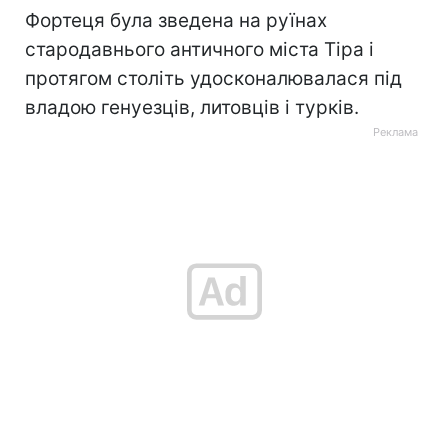
Фортеця була зведена на руїнах
стародавнього античного міста Тіра і
протягом століть удосконалювалася під
владою генуезців, литовців і турків.