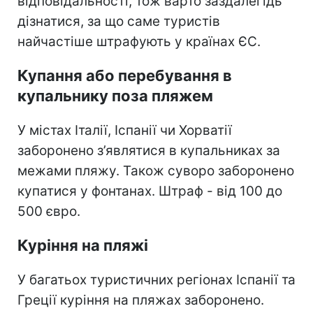
відповідальності, тож варто заздалегідь
дізнатися, за що саме туристів
найчастіше штрафують у країнах ЄС.
Купання або перебування в
купальнику поза пляжем
У містах Італії, Іспанії чи Хорватії
заборонено з’являтися в купальниках за
межами пляжу. Також суворо заборонено
купатися у фонтанах. Штраф - від 100 до
500 євро.
Куріння на пляжі
У багатьох туристичних регіонах Іспанії та
Греції куріння на пляжах заборонено.