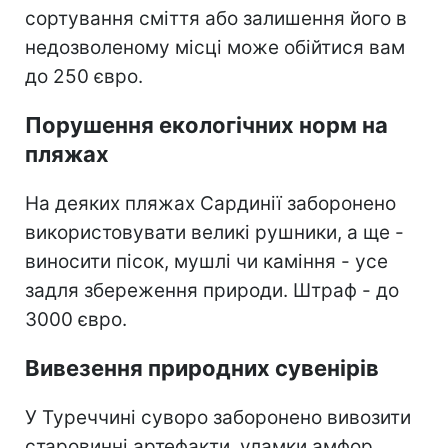
сортування сміття або залишення його в
недозволеному місці може обійтися вам
до 250 євро.
Порушення екологічних норм на
пляжах
На деяких пляжах Сардинії заборонено
використовувати великі рушники, а ще -
виносити пісок, мушлі чи каміння - усе
задля збереження природи. Штраф - до
3000 євро.
Вивезення природних сувенірів
У Туреччині суворо заборонено вивозити
старовинні артефакти, уламки амфор,