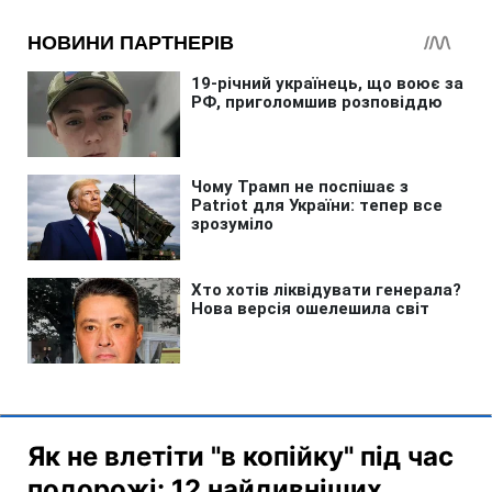
Як не влетіти "в копійку" під час
подорожі: 12 найдивніших