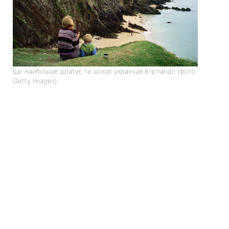
Що найбільше дратує та шокує українців в Ірландії (фото:
Getty Images)