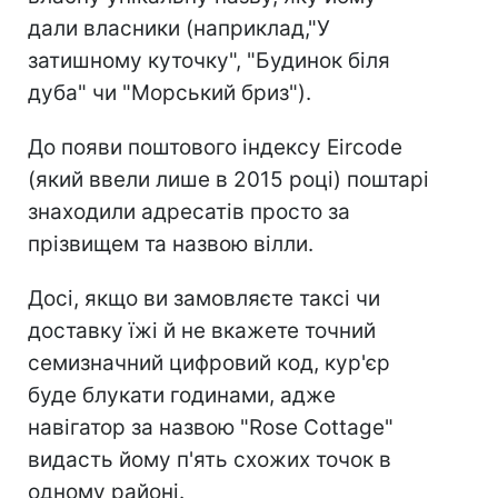
дали власники (наприклад,"У
затишному куточку", "Будинок біля
дуба" чи "Морський бриз").
До появи поштового індексу Eircode
(який ввели лише в 2015 році) поштарі
знаходили адресатів просто за
прізвищем та назвою вілли.
Досі, якщо ви замовляєте таксі чи
доставку їжі й не вкажете точний
семизначний цифровий код, кур'єр
буде блукати годинами, адже
навігатор за назвою "Rose Cottage"
видасть йому п'ять схожих точок в
одному районі.