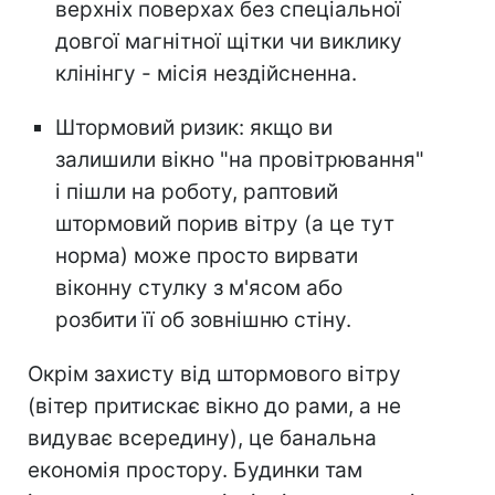
верхніх поверхах без спеціальної
довгої магнітної щітки чи виклику
клінінгу - місія нездійсненна.
Штормовий ризик: якщо ви
залишили вікно "на провітрювання"
і пішли на роботу, раптовий
штормовий порив вітру (а це тут
норма) може просто вирвати
віконну стулку з м'ясом або
розбити її об зовнішню стіну.
Окрім захисту від штормового вітру
(вітер притискає вікно до рами, а не
видуває всередину), це банальна
економія простору. Будинки там