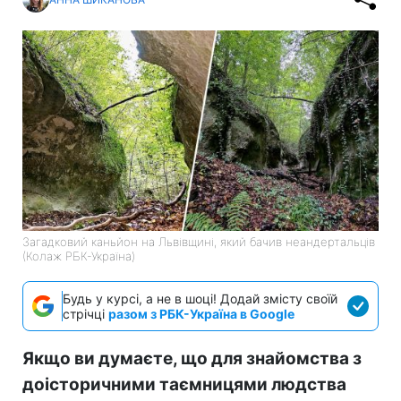
Загадковий каньйон на Львівщині, який бачив неандертальців
(Колаж РБК-Україна)
Будь у курсі, а не в шоці! Додай змісту своїй
стрічці
разом з РБК-Україна в Google
Якщо ви думаєте, що для знайомства з
доісторичними таємницями людства