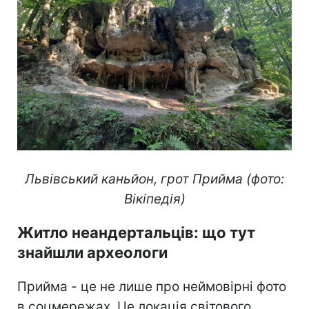
Львівський каньйон, грот Прийма (фото:
Вікіпедія)
Житло неандертальців: що тут
знайшли археологи
Прийма - це не лише про неймовірні фото
в соцмережах. Це локація світового