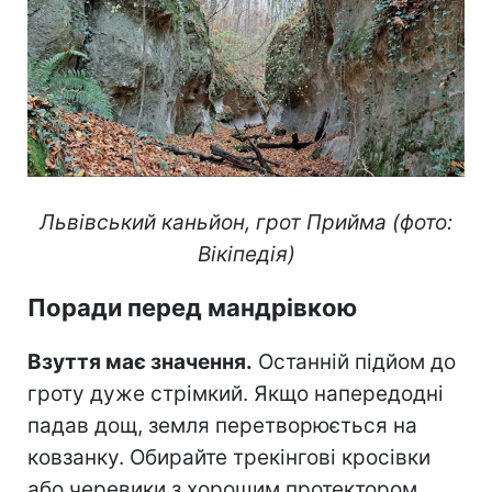
Львівський каньйон, грот Прийма (фото:
Вікіпедія)
Поради перед мандрівкою
Взуття має значення.
Останній підйом до
гроту дуже стрімкий. Якщо напередодні
падав дощ, земля перетворюється на
ковзанку. Обирайте трекінгові кросівки
або черевики з хорошим протектором.