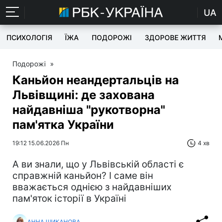
UA
ПСИХОЛОГІЯ
ЇЖА
ПОДОРОЖІ
ЗДОРОВЕ ЖИТТЯ
Подорожі
»
Каньйон неандертальців на
Львівщині: де захована
найдавніша "рукотворна"
пам'ятка України
19:12 15.06.2026 Пн
4 хв
А ви знали, що у Львівській області є
справжній каньйон? І саме він
вважається однією з найдавніших
пам'яток історії в Україні
АННА ШИКАНОВА