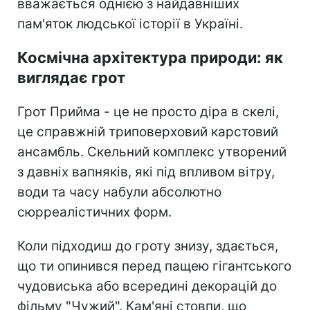
вважається однією з найдавніших
пам'яток людської історії в Україні.
Космічна архітектура природи: як
виглядає грот
Грот Прийма - це не просто діра в скелі,
це справжній триповерховий карстовий
ансамбль. Скельний комплекс утворений
з давніх вапняків, які під впливом вітру,
води та часу набули абсолютно
сюрреалістичних форм.
Коли підходиш до гроту знизу, здається,
що ти опинився перед пащею гігантського
чудовиська або всередині декорацій до
фільму "Чужий". Кам'яні стовпи, що