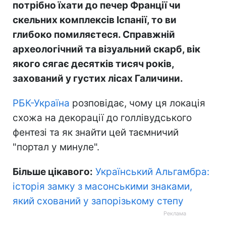
потрібно їхати до печер Франції чи
скельних комплексів Іспанії, то ви
глибоко помиляєтеся. Справжній
археологічний та візуальний скарб, вік
якого сягає десятків тисяч років,
захований у густих лісах Галичини.
РБК-Україна
розповідає, чому ця локація
схожа на декорації до голлівудського
фентезі та як знайти цей таємничий
"портал у минуле".
Більше цікавого:
Український Альгамбра:
історія замку з масонськими знаками,
який схований у запорізькому степу