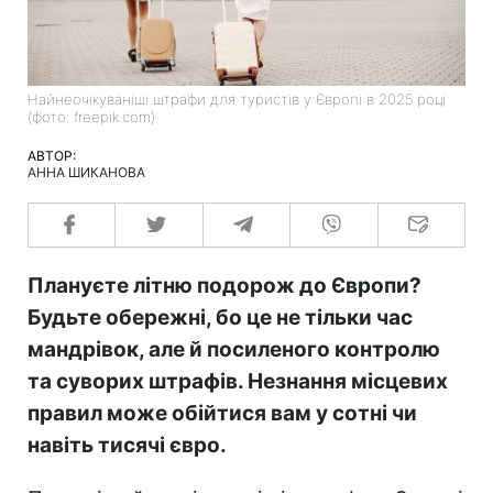
Найнеочікуваніші штрафи для туристів у Європі в 2025 році
(фото: freepik.com)
АВТОР:
АННА ШИКАНОВА
Плануєте літню подорож до Європи?
Будьте обережні, бо це не тільки час
мандрівок, але й посиленого контролю
та суворих штрафів. Незнання місцевих
правил може обійтися вам у сотні чи
навіть тисячі євро.