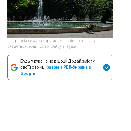
Як Франція виживає при аномальній спеці та як
рятуються люди (фото: Getty Images)
Будь у курсі, а не в шоці! Додай змісту
своїй стрічці
разом з РБК-Україна в
Google