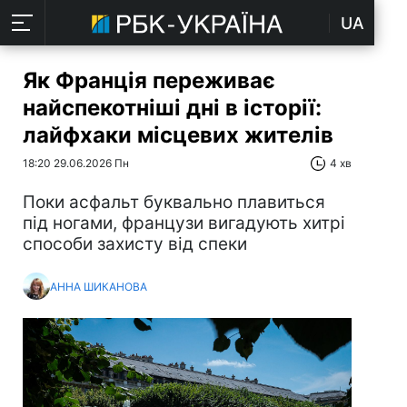
UA
Як Франція переживає
найспекотніші дні в історії:
лайфхаки місцевих жителів
18:20 29.06.2026 Пн
4 хв
Поки асфальт буквально плавиться
під ногами, французи вигадують хитрі
способи захисту від спеки
АННА ШИКАНОВА