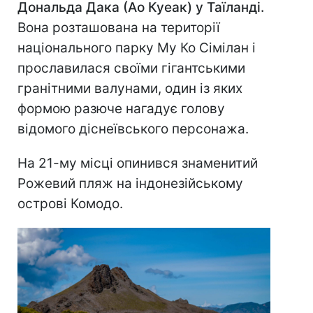
Дональда Дака (Ао Куеак) у Таїланді.
Вона розташована на території
національного парку Му Ко Сімілан і
прославилася своїми гігантськими
гранітними валунами, один із яких
формою разюче нагадує голову
відомого діснеївського персонажа.
На 21-му місці опинився знаменитий
Рожевий пляж на індонезійському
острові Комодо.