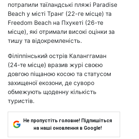
потрапили таїландські пляжі Paradise
Beach у місті Транг (22-ге місце) та
Freedom Beach на Пхукеті (26-те
місце), які отримали високі оцінки за
тишу та відокремленість.
Філіппінський острів Каланггаман
(24-те місце) вразив журі своєю
довгою піщаною косою та статусом
захищеної екозони, де суворо
обмежують щоденну кількість
туристів.
Не пропустіть головне! Підпишіться
на наші оновлення в Google!