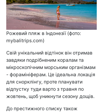
Рожевий пляж в Індонезії (фото:
mybalitrips.com)
Свій унікальний відтінок він отримав
завдяки подрібненим коралам та
мікроскопічним морським організмам
- форамініферам. Це ідеальна локація
для снорклінгу, проте планувати
відпустку туди варто з травня по
жовтень, щоб уникнути сезону дощів.
До престижного списку також