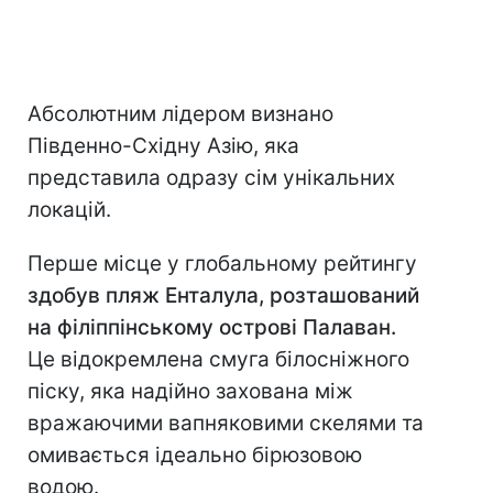
Абсолютним лідером визнано
Південно-Східну Азію, яка
представила одразу сім унікальних
локацій.
Перше місце у глобальному рейтингу
здобув пляж Енталула, розташований
на філіппінському острові Палаван.
Це відокремлена смуга білосніжного
піску, яка надійно захована між
вражаючими вапняковими скелями та
омивається ідеально бірюзовою
водою.