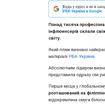
Будь у курсі, а не в шоц
РБК-Україна в Google
Понад тисяча професіонал
інфлюенсерів склали сві
світу.
Який пляж визнано найкрас
матеріалі
РБК-Україна.
Абсолютним лідером визнан
представила одразу сім уні
Перше місце у глобальном
розташований на філіппін
відокремлена смуга білосні