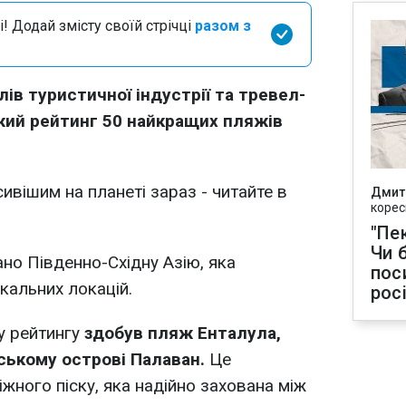
і! Додай змісту своїй стрічці
разом з
ів туристичної індустрії та тревел-
жий рейтинг 50 найкращих пляжів
ивішим на планеті зараз - читайте в
Дмит
корес
"Пек
Чи 
о Південно-Східну Азію, яка
пос
кальних локацій.
рос
у рейтингу
здобув пляж Енталула,
ському острові Палаван.
Це
жного піску, яка надійно захована між