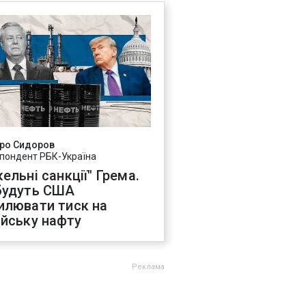
ро Сидоров
пондент РБК-Україна
ельні санкції" Грема.
будуть США
илювати тиск на
ійську нафту