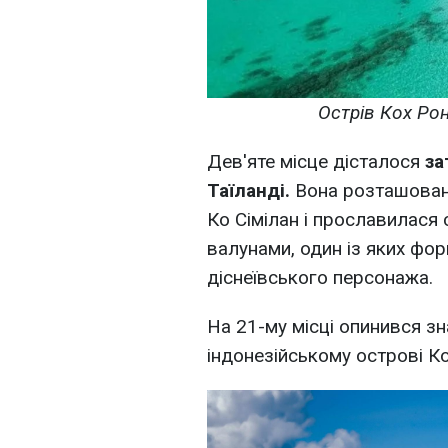
Острів Кох Рон
Дев'яте місце дісталося
за
Таїланді.
Вона розташована
Ко Сімілан і прославилася 
валунами, один із яких фо
діснеївського персонажа.
На 21-му місці опинився з
індонезійському острові К