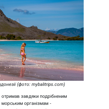
онезії (фото: mybalitrips.com)
ін отримав завдяки подрібненим
 морським організмам -