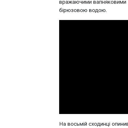
вражаючими вапняковими с
бірюзовою водою.
На восьмій сходинці опини