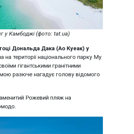
г у Камбоджі (фото: tat.ua)
тоці Дональда Дака (Ао Куеак) у
 на території національного парку Му
своїми гігантськими гранітними
рмою разюче нагадує голову відомого
наменитий Рожевий пляж на
омодо.