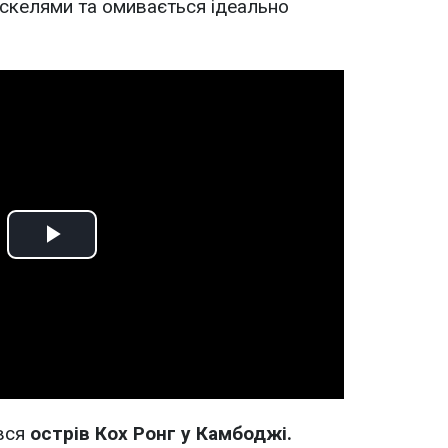
келями та омивається ідеально
Play
Video
вся
острів Кох Ронг у Камбоджі.