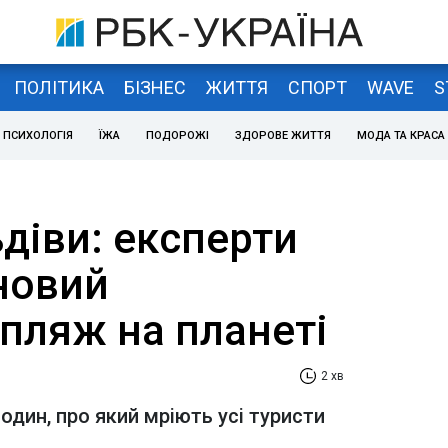
ПОЛІТИКА
БІЗНЕС
ЖИТТЯ
СПОРТ
WAVE
S
ПСИХОЛОГІЯ
ЇЖА
ПОДОРОЖІ
ЗДОРОВЕ ЖИТТЯ
МОДА ТА КРАСА
ьдіви: експерти
новий
пляж на планеті
2 хв
один, про який мріють усі туристи