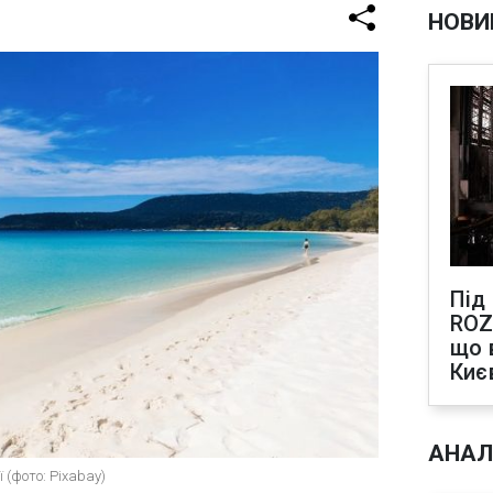
НОВИ
Під
ROZ
що 
Киє
АНАЛ
 (фото: Pixabay)