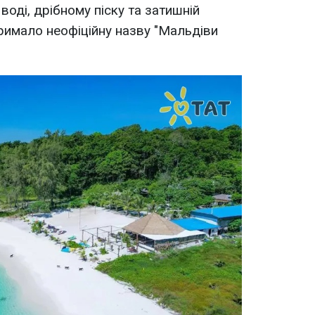
воді, дрібному піску та затишній
римало неофіційну назву "Мальдіви