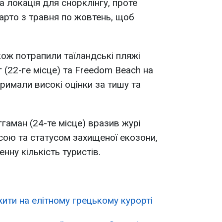
 локація для снорклінгу, проте
варто з травня по жовтень, щоб
ож потрапили таїландські пляжі
г (22-ге місце) та Freedom Beach на
отримали високі оцінки за тишу та
ггаман (24-те місце) вразив журі
ою та статусом захищеної екозони,
ну кількість туристів.
ти на елітному грецькому курорті