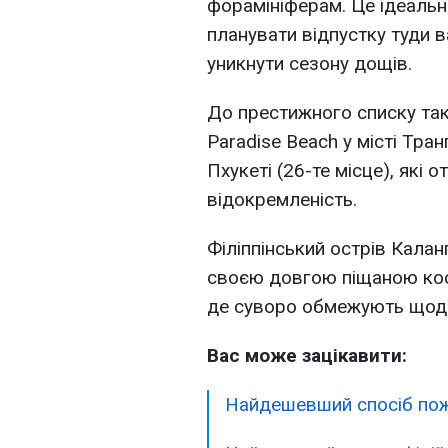
форамініферам. Це ідеальна
планувати відпустку туди 
уникнути сезону дощів.
До престижного списку так
Paradise Beach у місті Тран
Пхукеті (26-те місце), які 
відокремленість.
Філіппінський острів Калан
своєю довгою піщаною кос
де суворо обмежують щоден
Вас може зацікавити:
Найдешевший спосіб пожи