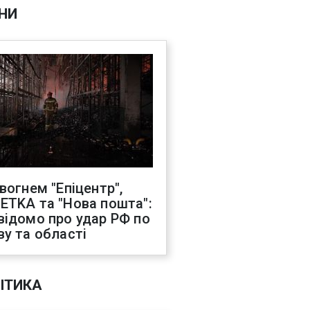
НИ
 вогнем "Епіцентр",
ETKA та "Нова пошта":
відомо про удар РФ по
ву та області
ІТИКА