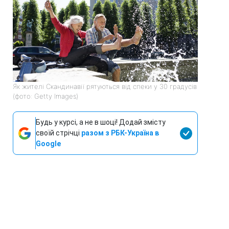
Як жителі Скандинавії рятуються від спеки у 30 градусів
(фото: Getty Images)
Будь у курсі, а не в шоці! Додай змісту
своїй стрічці
разом з РБК-Україна в
Google