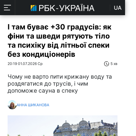
UA
І там буває +30 градусів: як
фіни та шведи рятують тіло
та психіку від літньої спеки
без кондиціонерів
20:19 01.07.2026 Ср
5 хв
Чому не варто пити крижану воду та
роздягатися до трусів, і чим
допоможе сауна в спеку
АННА ШИКАНОВА