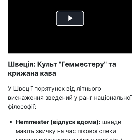
Play
Video
Швеція: Культ "Гемместеру" та
крижана кава
У Швеції порятунок від літнього
виснаження зведений у ранг національної
філософії:
Hemmester (відпуск вдома):
шведи
мають звичку на час пікової спеки