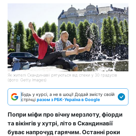
Як жителі Скандинавії рятуються від спеки у 30 градусів
(фото: Getty Images)
Будь у курсі, а не в шоці! Додай змісту своїй
стрічці
разом з РБК-Україна в Google
Попри міфи про вічну мерзлоту, фіорди
та вікінгів у хутрі, літо в Скандинавії
буває напрочуд гарячим. Останні роки