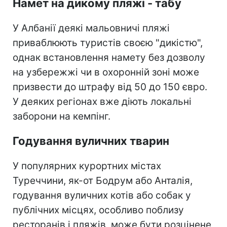
Намет на дикому пляжі - табу
У Албанії деякі мальовничі пляжі
приваблюють туристів своєю "дикістю",
однак встановлення намету без дозволу
на узбережжі чи в охоронній зоні може
призвести до штрафу від 50 до 150 євро.
У деяких регіонах вже діють локальні
заборони на кемпінг.
Годування вуличних тварин
У популярних курортних містах
Туреччини, як-от Бодрум або Анталія,
годування вуличних котів або собак у
публічних місцях, особливо поблизу
ресторанів і пляжів, може бути розцінене