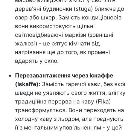
масово виїжджати з міст у свої літні
дерев'яні будиночки (stuga) ближче до
озер або шхер. Замість кондиціонерів
вони використовують щільні
світловідбиваючі маркізи (зовнішні
жалюзі) - це рятує кімнати від
нагрівання ще до того, як промені
вдарять у скло.
Перезавантаження через Іскаффе
(Iskaffe):
Замість гарячої кави, без якої
шведи не уявляють свого життя, влітку
традиційна перерва на каву (Fika)
трансформується. Вони переходять на
холодну каву з льодом, але поєднують
її з ментальним уповільненням - у цей