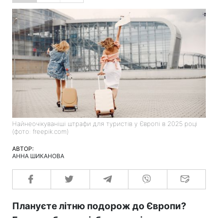
Найнеочікуваніші штрафи для туристів у Європі в 2025 році
(фото: freepik.com)
АВТОР:
АННА ШИКАНОВА
Плануєте літню подорож до Європи?