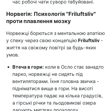
час робочі чати суворо табуйовані.
Норвегія: Психологія "Friluftsliv"
проти плавлення мозку
Норвежці борються з ментальною апатією
у спеку через свою концепцію
Friluftsliv
-
життя на свіжому повітрі за будь-яких
умов.
Втеча в гори:
коли в Осло стає занадто
парко, норвежці не сидять під
вентиляторами. Їхня головна звичка -
підніматися вище в гори. На висоті
температура падає на кілька градусів,
а гірські річки та льодовикові озера
дарують миттєву прохолоду.