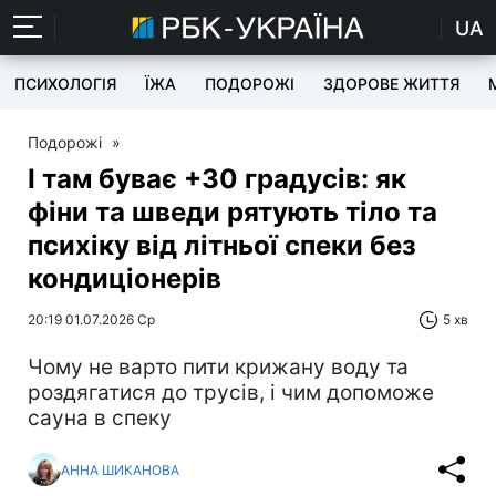
UA
ПСИХОЛОГІЯ
ЇЖА
ПОДОРОЖІ
ЗДОРОВЕ ЖИТТЯ
Подорожі
»
І там буває +30 градусів: як
фіни та шведи рятують тіло та
психіку від літньої спеки без
кондиціонерів
20:19 01.07.2026 Ср
5 хв
Чому не варто пити крижану воду та
роздягатися до трусів, і чим допоможе
сауна в спеку
АННА ШИКАНОВА