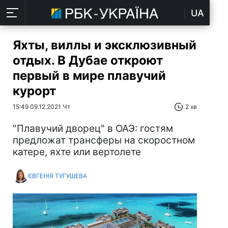
UA
Яхты, виллы и эксклюзивный
отдых. В Дубае откроют
первый в мире плавучий
курорт
15:49 09.12.2021 Чт
2 хв
"Плавучий дворец" в ОАЭ: гостям
предложат трансферы на скоростном
катере, яхте или вертолете
ЄВГЕНІЯ ТУГУШЕВА