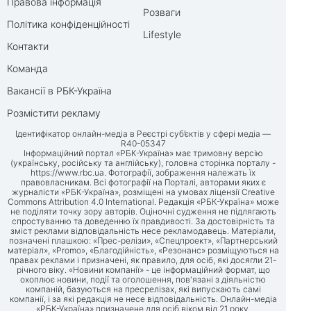
Правова інформація
Розваги
Політика конфіденційності
Lifestyle
Контакти
Команда
Вакансії в РБК-Україна
Розмістити рекламу
Ідентифікатор онлайн-медіа в Реєстрі суб’єктів у сфері медіа —
R40-05347
Інформаційний портал «РБК-Україна» має тримовну версію
(українську, російську та англійську), головна сторінка порталу -
https://www.rbc.ua
. Фотографії, зображення належать їх
правовласникам. Всі фотографії на Порталі, авторами яких є
журналісти «РБК-Україна», розміщені на умовах ліцензії Creative
Commons Attribution 4.0 International. Редакція «РБК-Україна» може
не поділяти точку зору авторів. Оціночні судження не підлягають
спростуванню та доведенню їх правдивості. За достовірність та
зміст реклами відповідальність несе рекламодавець. Матеріали,
позначені плашкою: «Прес-релізи», «Спецпроект», «Партнерський
матеріал», «Promo», «Благодійність», «Резонанс» розміщуються на
правах реклами і призначені, як правило, для осіб, які досягли 21-
річного віку. «Новини компанії» - це інформаційний формат, що
охоплює новини, події та оголошення, пов'язані з діяльністю
компаній, базуються на пресрелізах, які випускають самі
компанії, і за які редакція не несе відповідальність. Онлайн-медіа
«РБК-Україна» призначене для осіб віком від 21 року.