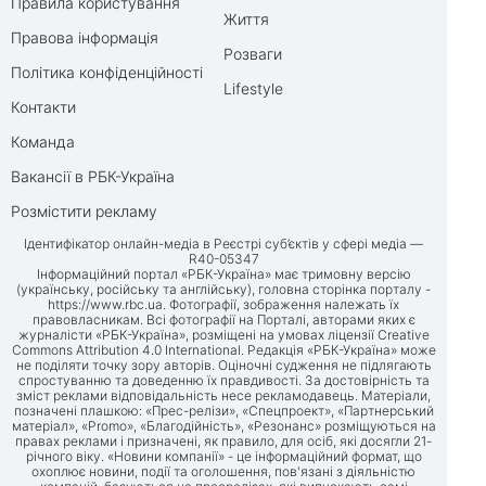
Правила користування
Життя
Правова інформація
Розваги
Політика конфіденційності
Lifestyle
Контакти
Команда
Вакансії в РБК-Україна
Розмістити рекламу
Ідентифікатор онлайн-медіа в Реєстрі суб’єктів у сфері медіа —
R40-05347
Інформаційний портал «РБК-Україна» має тримовну версію
(українську, російську та англійську), головна сторінка порталу -
https://www.rbc.ua
. Фотографії, зображення належать їх
правовласникам. Всі фотографії на Порталі, авторами яких є
журналісти «РБК-Україна», розміщені на умовах ліцензії Creative
Commons Attribution 4.0 International. Редакція «РБК-Україна» може
не поділяти точку зору авторів. Оціночні судження не підлягають
спростуванню та доведенню їх правдивості. За достовірність та
зміст реклами відповідальність несе рекламодавець. Матеріали,
позначені плашкою: «Прес-релізи», «Спецпроект», «Партнерський
матеріал», «Promo», «Благодійність», «Резонанс» розміщуються на
правах реклами і призначені, як правило, для осіб, які досягли 21-
річного віку. «Новини компанії» - це інформаційний формат, що
охоплює новини, події та оголошення, пов'язані з діяльністю