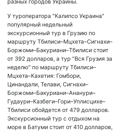
разных городов Украины.
У туроператора "Калипсо Украина"
популярный недельный
экскурсионный тур в Грузию по
маршруту Тбилиси–Мцхета–Сигнахи–
Боржоми–Бакуриани–Тбилиси стоит
от 392 долларов, а тур "Вся Грузия за
неделю" по маршруту Тбилиси–
Мцхета–Кахетия: Гомбори,
Цинандали, Телави, Сигнахи–
Боржоми–Бакуриани–Ананури–
Гудаури–Казбеги–Гори–Уплисцихе–
Тбилиси обойдется от 479 долларов.
Экскурсионный тур с отдыхом на
море в Батуми стоит от 410 долларов,