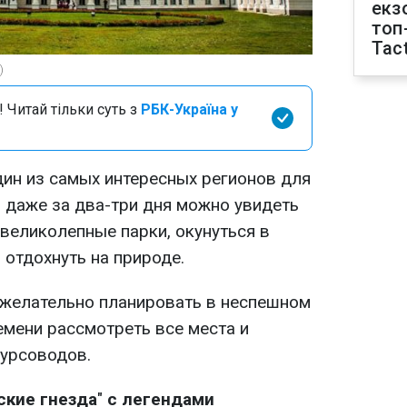
екз
топ
Tact
)
 Читай тільки суть з
РБК-Україна у
дин из самых интересных регионов для
ь даже за два-три дня можно увидеть
великолепные парки, окунуться в
 отдохнуть на природе.
 желательно планировать в неспешном
емени рассмотреть все места и
курсоводов.
ские гнезда
"
с легендами