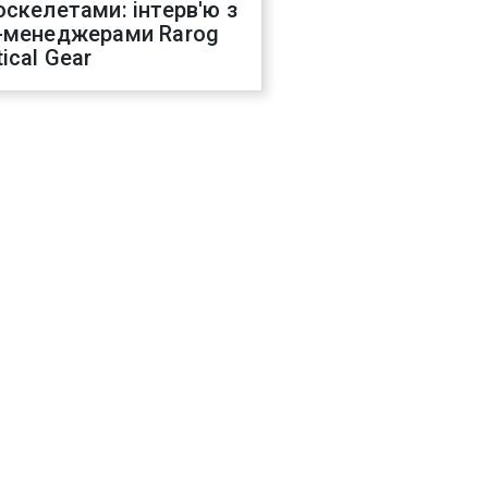
оскелетами: інтерв'ю з
-менеджерами Rarog
ical Gear