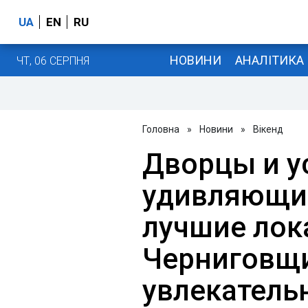
UA
EN
RU
НОВИНИ
АНАЛІТИКА
ЧТ, 06 СЕРПНЯ
Головна
»
Новини
»
Вікенд
Дворцы и у
удивляющие
лучшие лок
Черниговщ
увлекатель