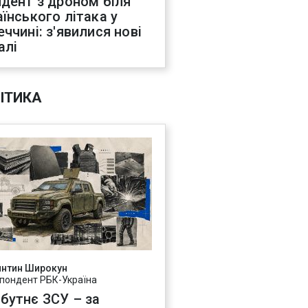
идент з дроном біля
аїнського літака у
еччині: з'явилися нові
алі
ІТИКА
янтин Широкун
пондент РБК-Україна
бутнє ЗСУ – за