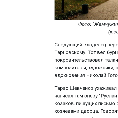
Фото: "Жемчужин
(
inc
Следующий владелец пере
Тарновскому. Тот вел бур
покровительствовал талан
композиторы, художники, п
вдохновения Николай Гого
Тарас Шевченко ухаживал 
написал там оперу "Руслан
козаков, пишущих письмо с
хозяевами дворца. Говорят