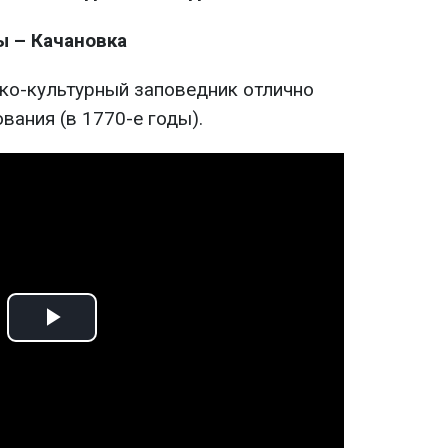
ы –
Качановка
ко-культурный заповедник отлично
вания (в 1770-е годы).
Play
Video