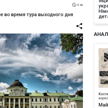
Інц
укр
6 хв
Нім
е во время тура выходного дня
дет
АНАЛ
Кост
корес
Май