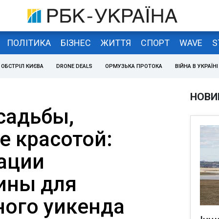
ПОЛІТИКА
БІЗНЕС
ЖИТТЯ
СПОРТ
WAVE
S
ОБСТРІЛ КИЄВА
DRONE DEALS
ОРМУЗЬКА ПРОТОКА
ВІЙНА В УКРАЇНІ
НОВИ
садьбы,
 красотой:
ации
ины для
ного уикенда