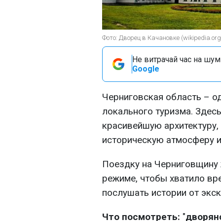
Фото: Дворец в Качановке (wikipedia.org
Не витрачай час на шум!
Google
Черниговская область – о
локального туризма. Здес
красивейшую архитектуру, 
историческую атмосферу и
Поездку на Черниговщину
режиме, чтобы хватило вр
послушать истории от экс
Что посмотреть:
"
дворян