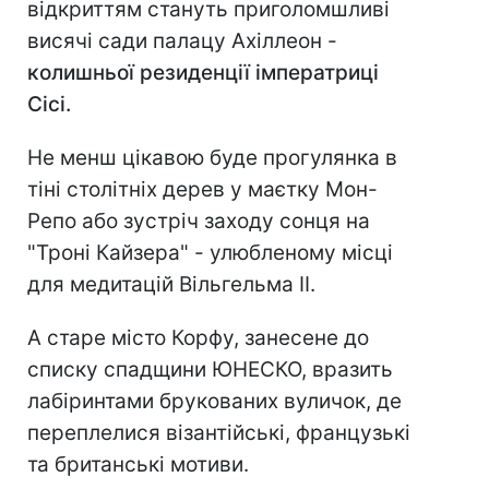
відкриттям стануть приголомшливі
висячі сади палацу Ахіллеон -
колишньої резиденції імператриці
Сісі.
Не менш цікавою буде прогулянка в
тіні столітніх дерев у маєтку Мон-
Репо або зустріч заходу сонця на
"Троні Кайзера" - улюбленому місці
для медитацій Вільгельма II.
А старе місто Корфу, занесене до
списку спадщини ЮНЕСКО, вразить
лабіринтами брукованих вуличок, де
переплелися візантійські, французькі
та британські мотиви.