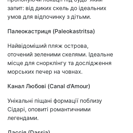
запит: від диких скель до ідеальних
умов для відпочинку з дітьми.
Палеокастриця (Paleokastritsa)
Найвідоміший пляж острова,
оточений зеленими скелями. Ідеальне
місце для снорклінгу та дослідження
морських печер на човнах.
Канал Любові (Canal d'Amour)
Унікальні піщані формації поблизу
Сідарі, оповиті романтичними
легендами.
Дассія (Dassia)