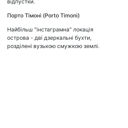
відпустки.
Порто Тімоні (Porto Timoni)
Найбільш "інстаграмна" локація
острова - дві дзеркальні бухти,
розділені вузькою смужкою землі.