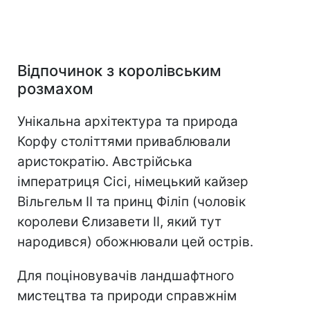
Відпочинок з королівським
розмахом
Унікальна архітектура та природа
Корфу століттями приваблювали
аристократію. Австрійська
імператриця Сісі, німецький кайзер
Вільгельм II та принц Філіп (чоловік
королеви Єлизавети II, який тут
народився) обожнювали цей острів.
Для поціновувачів ландшафтного
мистецтва та природи справжнім