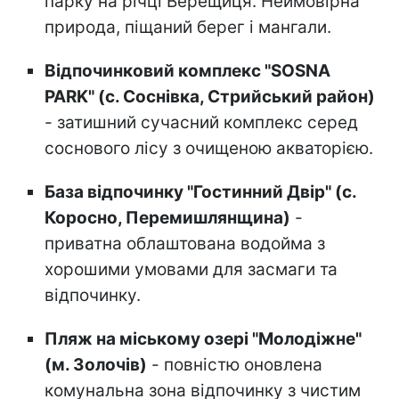
парку на річці Верещиця. Неймовірна
природа, піщаний берег і мангали.
Відпочинковий комплекс "SOSNA
PARK" (с. Соснівка, Стрийський район)
- затишний сучасний комплекс серед
соснового лісу з очищеною акваторією.
База відпочинку "Гостинний Двір" (с.
Коросно, Перемишлянщина)
-
приватна облаштована водойма з
хорошими умовами для засмаги та
відпочинку.
Пляж на міському озері "Молодіжне"
(м. Золочів)
- повністю оновлена
комунальна зона відпочинку з чистим