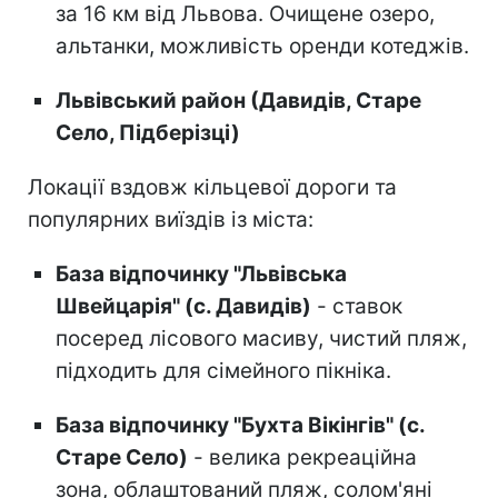
за 16 км від Львова. Очищене озеро,
альтанки, можливість оренди котеджів.
Львівський район (Давидів, Старе
Село, Підберізці)
Локації вздовж кільцевої дороги та
популярних виїздів із міста:
База відпочинку "Львівська
Швейцарія" (с. Давидів)
- ставок
посеред лісового масиву, чистий пляж,
підходить для сімейного пікніка.
База відпочинку "Бухта Вікінгів" (с.
Старе Село)
- велика рекреаційна
зона, облаштований пляж, солом'яні