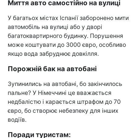
Миття авто самостійно на вулиці
У багатьох містах Іспанії заборонено мити
автомобіль на вулиці або у дворі
багатоквартирного будинку. Порушення
може коштувати до 3000 євро, особливо
якщо вода забруднює довкілля.
Порожній бак на автобані
Зупинились на автобані, бо закінчилось
пальне? У Німеччині це вважається
недбалістю і карається штрафом до 70
євро, бо створює небезпеку для інших
водіїв.
Поради туристам: