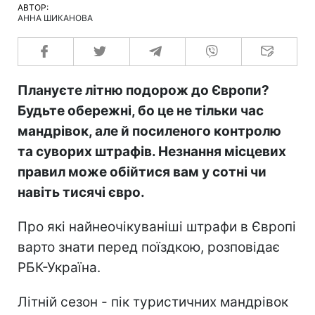
АВТОР:
АННА ШИКАНОВА
Плануєте літню подорож до Європи?
Будьте обережні, бо це не тільки час
мандрівок, але й посиленого контролю
та суворих штрафів. Незнання місцевих
правил може обійтися вам у сотні чи
навіть тисячі євро.
Про які найнеочікуваніші штрафи в Європі
варто знати перед поїздкою, розповідає
РБК-Україна.
Літній сезон - пік туристичних мандрівок