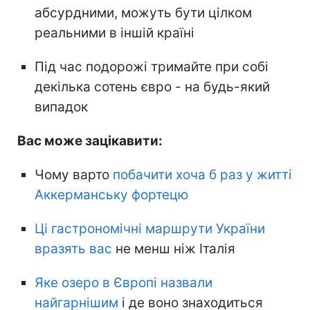
абсурдними, можуть бути цілком
реальними в іншій країні
Під час подорожі тримайте при собі
декілька сотень євро - на будь-який
випадок
Вас може зацікавити:
Чому варто
побачити хоча б раз у житті
Аккерманську фортецю
Ці гастрономічні маршрути України
вразять вас
не менш ніж Італія
Яке озеро в Європі назвали
найгарнішим
і де воно знаходиться