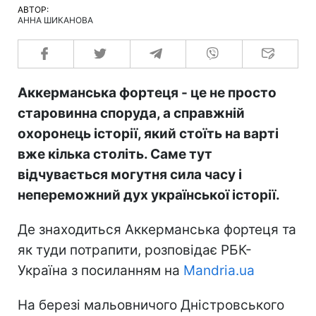
АВТОР:
АННА ШИКАНОВА
Аккерманська фортеця - це не просто
старовинна споруда, а справжній
охоронець історії, який стоїть на варті
вже кілька століть. Саме тут
відчувається могутня сила часу і
непереможний дух української історії.
Де знаходиться Аккерманська фортеця та
як туди потрапити, розповідає РБК-
Україна з посиланням на
Mandria.ua
На березі мальовничого Дністровського