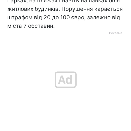
парках, на пляжах і навіть на лавках біля
житлових будинків. Порушення карається
штрафом від 20 до 100 євро, залежно від
міста й обставин.