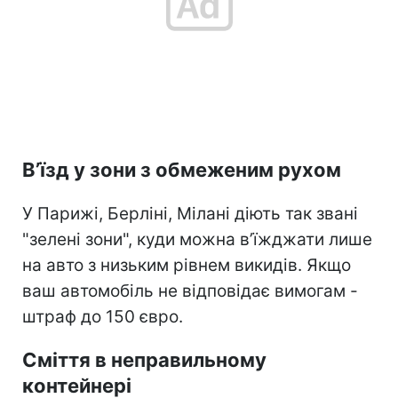
В’їзд у зони з обмеженим рухом
У Парижі, Берліні, Мілані діють так звані
"зелені зони", куди можна в’їжджати лише
на авто з низьким рівнем викидів. Якщо
ваш автомобіль не відповідає вимогам -
штраф до 150 євро.
Сміття в неправильному
контейнері