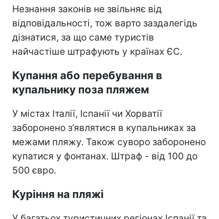
Незнання законів не звільняє від
відповідальності, тож варто заздалегідь
дізнатися, за що саме туристів
найчастіше штрафують у країнах ЄС.
Купання або перебування в
купальнику поза пляжем
У містах Італії, Іспанії чи Хорватії
заборонено з’являтися в купальниках за
межами пляжу. Також суворо заборонено
купатися у фонтанах. Штраф - від 100 до
500 євро.
Куріння на пляжі
У багатьох туристичних регіонах Іспанії та