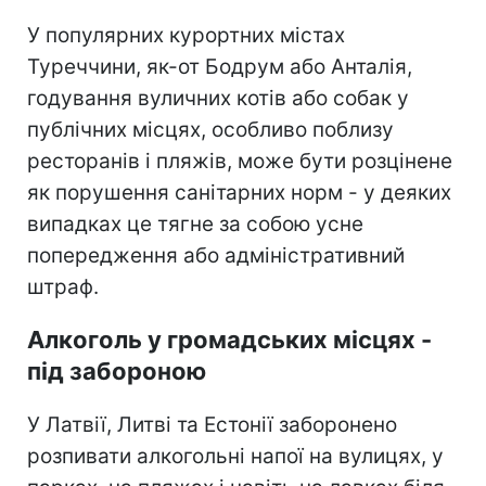
У популярних курортних містах
Туреччини, як-от Бодрум або Анталія,
годування вуличних котів або собак у
публічних місцях, особливо поблизу
ресторанів і пляжів, може бути розцінене
як порушення санітарних норм - у деяких
випадках це тягне за собою усне
попередження або адміністративний
штраф.
Алкоголь у громадських місцях -
під забороною
У Латвії, Литві та Естонії заборонено
розпивати алкогольні напої на вулицях, у