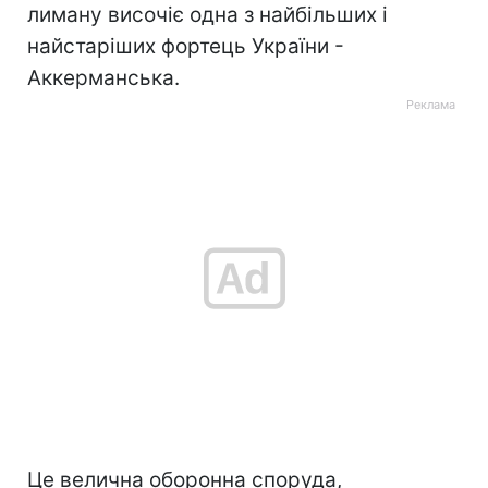
лиману височіє одна з найбільших і
найстаріших фортець України -
Аккерманська.
Це велична оборонна споруда,