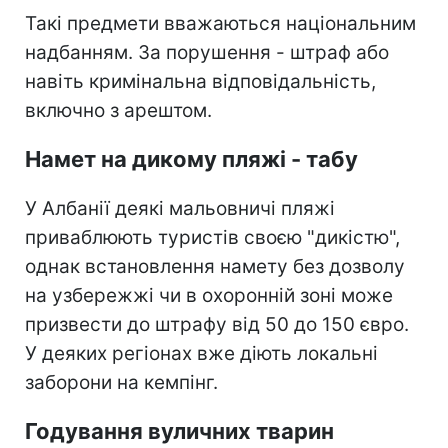
Такі предмети вважаються національним
надбанням. За порушення - штраф або
навіть кримінальна відповідальність,
включно з арештом.
Намет на дикому пляжі - табу
У Албанії деякі мальовничі пляжі
приваблюють туристів своєю "дикістю",
однак встановлення намету без дозволу
на узбережжі чи в охоронній зоні може
призвести до штрафу від 50 до 150 євро.
У деяких регіонах вже діють локальні
заборони на кемпінг.
Годування вуличних тварин