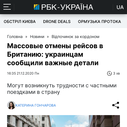
UA
ОБСТРІЛ КИЄВА
DRONE DEALS
ОРМУЗЬКА ПРОТОКА
Головна
»
Новини
»
Відпочинок за кордоном
Массовые отмены рейсов в
Британию: украинцам
сообщили важные детали
16:35 21.12.2020 Пн
3 хв
Могут возникнуть трудности с частными
поездками в страну
КАТЕРИНА ГОНЧАРОВА