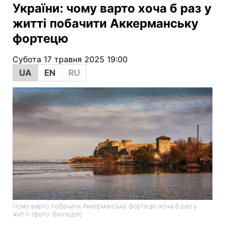
України: чому варто хоча б раз у
житті побачити Аккерманську
фортецю
Субота 17 травня 2025 19:00
UA
EN
RU
Чому варто побачити Аккерманську фортецю хоча б раз у
житті (фото: Вікіпедія)