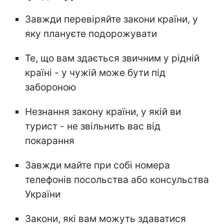
Завжди перевіряйте закони країни, у
яку плануєте подорожувати
Те, що вам здається звичним у рідній
країні - у чужій може бути під
забороною
Незнання закону країни, у якій ви
турист - не звільнить вас від
покарання
Завжди майте при собі номера
телефонів посольства або консульства
України
Закони, які вам можуть здаватися