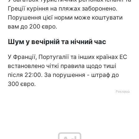
Греції куріння на пляжах заборонено.
Порушення цієї норми може коштувати
вам до 200 євро.
Шум у вечірній та нічний час
У Франції, Португалії та інших країнах ЕС
встановлено чіткі правила щодо тиші
після 22:00. За порушення - штраф до
300 євро.