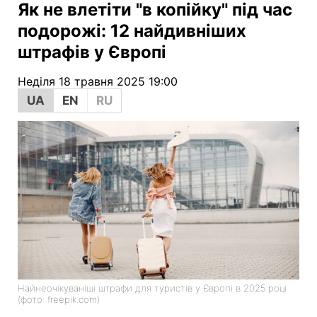
Як не влетіти "в копійку" під час
подорожі: 12 найдивніших
штрафів у Європі
Неділя 18 травня 2025 19:00
UA
EN
RU
Найнеочікуваніші штрафи для туристів у Європі в 2025 році
(фото: freepik.com)