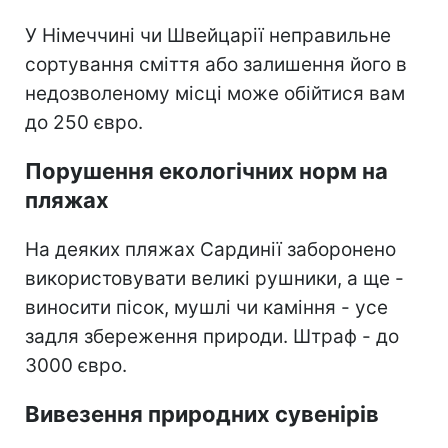
У Німеччині чи Швейцарії неправильне
сортування сміття або залишення його в
недозволеному місці може обійтися вам
до 250 євро.
Порушення екологічних норм на
пляжах
На деяких пляжах Сардинії заборонено
використовувати великі рушники, а ще -
виносити пісок, мушлі чи каміння - усе
задля збереження природи. Штраф - до
3000 євро.
Вивезення природних сувенірів