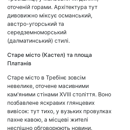
оточеній горами. Архітектура тут
дивовижно міксує османський,
австро-угорський та
середземноморський
(далматинський) стилі.
Старе місто (Кастел) та площа
Платанів
Старе місто в Требінє зовсім
невелике, оточене масивними
кам'яними стінами XVIII століття. Воно
позбавлене яскравих глянцевих
вивісок: тут тихо, у вузьких провулках
пахне кавою, а місцеві жителі
неспішно обговорюють новини.