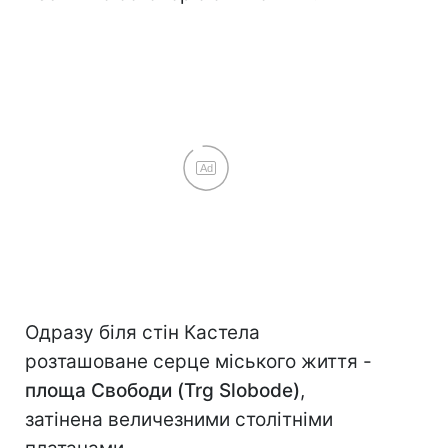
Ad
Одразу біля стін Кастела
розташоване серце міського життя -
площа Свободи (Trg Slobode)
,
затінена величезними столітніми