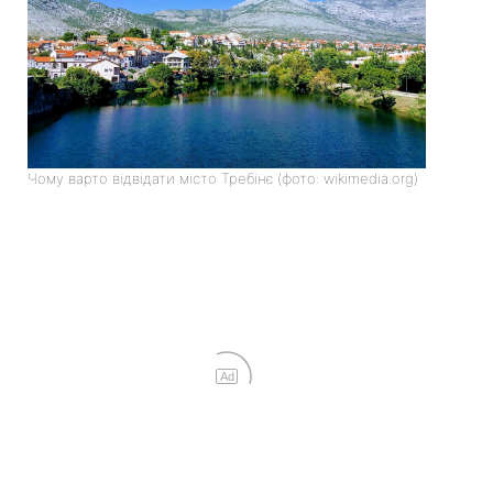
Чому варто відвідати місто Требінє (фото: wikimedia.org)
Ad