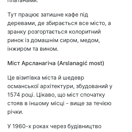
платанами.
Тут працює затишне кафе під
деревами, де збирається все місто, а
зранку розгортається колоритний
ринок із домашнім сиром, медом,
інжиром та вином.
Міст Арсланагіча (Arslanagić most)
Це візитівка міста й шедевр
османської архітектури, збудований у
1574 році. Цікаво, що міст спочатку
стояв в іншому місці - вище за течією
річки.
У 1960-х роках через будівництво