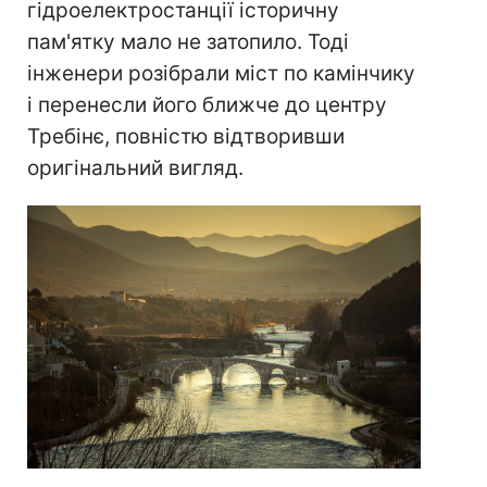
гідроелектростанції історичну
пам'ятку мало не затопило. Тоді
інженери розібрали міст по камінчику
і перенесли його ближче до центру
Требінє, повністю відтворивши
оригінальний вигляд.