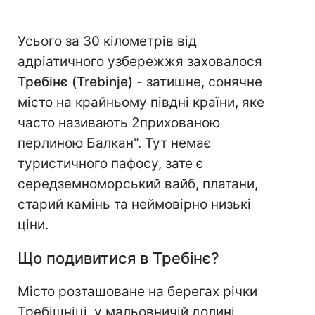
Усього за 30 кілометрів від
адріатичного узбережжя заховалося
Требінє (Trebinje)
- затишне, сонячне
місто на крайньому півдні країни, яке
часто називають 2прихованою
перлиною Балкан". Тут немає
туристичного пафосу, зате є
середземноморський вайб, платани,
старий камінь та неймовірно низькі
ціни.
Що подивитися в Требінє?
Місто розташоване на берегах річки
Требішніці, у мальовничій долині,