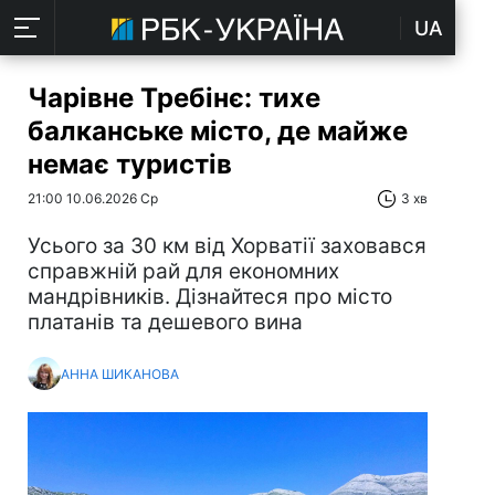
UA
Чарівне Требінє: тихе
балканське місто, де майже
немає туристів
21:00 10.06.2026 Ср
3 хв
Усього за 30 км від Хорватії заховався
справжній рай для економних
мандрівників. Дізнайтеся про місто
платанів та дешевого вина
АННА ШИКАНОВА