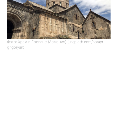
Фото: Храм в Ереване (Армения) (unsplash.com/norayr-
grigoryan)