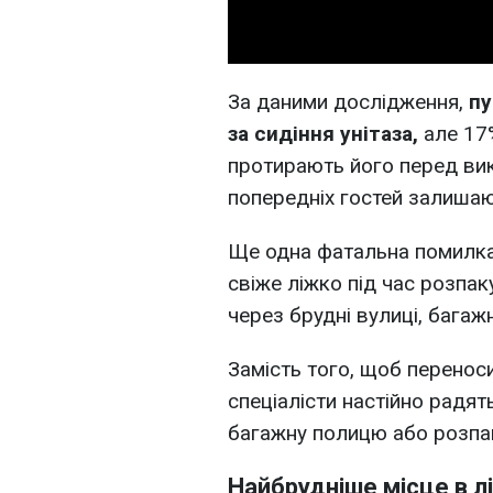
За даними дослідження,
пу
за сидіння унітаза,
але 17%
протирають його перед вико
попередніх гостей залишаю
Ще одна фатальна помилка 
свіже ліжко під час розпа
через брудні вулиці, багажн
Замість того, щоб переноси
спеціалісти настійно радя
багажну полицю або розпак
Найбрудніше місце в л