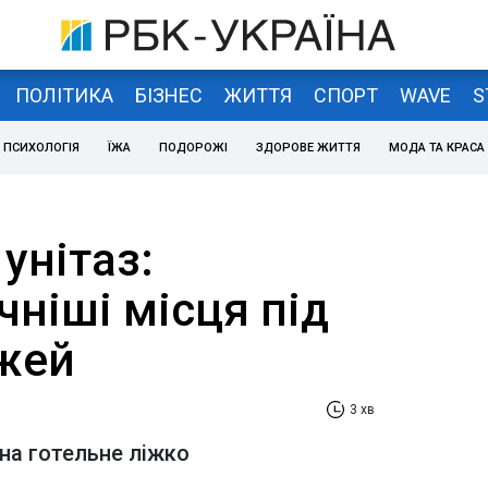
ПОЛІТИКА
БІЗНЕС
ЖИТТЯ
СПОРТ
WAVE
S
ПСИХОЛОГІЯ
ЇЖА
ПОДОРОЖІ
ЗДОРОВЕ ЖИТТЯ
МОДА ТА КРАСА
 унітаз:
ніші місця під
жей
3 хв
 на готельне ліжко