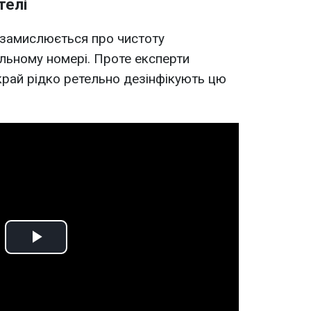
телі
 замислюється про чистоту
ельному номері. Проте експерти
рай рідко ретельно дезінфікують цю
Play
Video