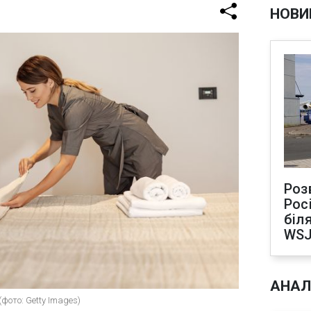
НОВИ
Роз
Рос
біля
WS
АНАЛ
(фото: Getty Images)