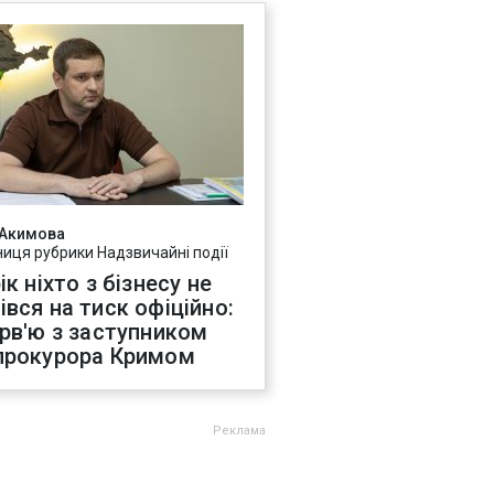
 Акимова
ниця рубрики Надзвичайні події
ік ніхто з бізнесу не
івся на тиск офіційно:
ерв'ю з заступником
прокурора Кримом