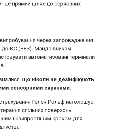
ту- це прямий шлях до серйозних
в
е випробування через запровадження
у до ЄС (EES). Мандрівникам
стовувати автоматизовані термінали
в.
зналися,
що ніколи не дезінфікують
кими сенсорними екранами.
о страхування Гелен Рольф наголошує:
отирання спільних поверхонь
ішим і найпростішим кроком для
дпустці.