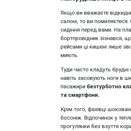
Якщо ви вважаєте відкидн
салоні, то ви помиляєтеся
сидіння перед вами. На пл
бортпровідник зізнався, щ
рейсами ці кишені лише зві
миють.
Туди часто кладуть брудні с
навіть засовують ноги в шк
пасажири
безтурботно кла
та смартфони.
Крім того, фахівці шокова
босоніж. Відпочинок у тепл
прогулянки без взуття кор