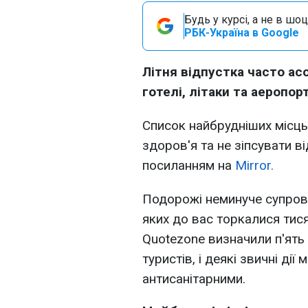
Будь у курсі, а не в шоц
РБК-Україна в Google
Літня відпустка часто ас
готелі, літаки та аеропо
Cписок найбрудніших місць
здоров'я та не зіпсувати в
посиланням на
Mirror.
Подорожі неминуче супров
яких до вас торкалися тися
Quotezone визначили п'ять
туристів, і деякі звичні ді
антисанітарними.