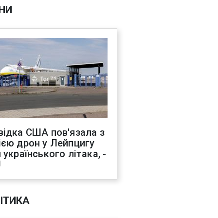
НИ
відка США пов'язала з
ією дрон у Лейпцигу
 українського літака, -
J
ІТИКА