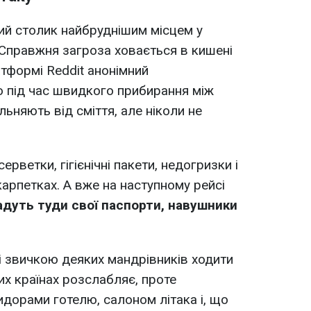
ий столик найбруднішим місцем у
. Справжня загроза ховається в кишені
атформі Reddit анонімний
о під час швидкого прибирання між
льняють від сміття, але ніколи не
ерветки, гігієнічні пакети, недогризки і
арпетках. А вже на наступному рейсі
дуть туди свої паспорти, навушники
ні звичкою деяких мандрівників ходити
их країнах розслабляє, проте
идорами готелю, салоном літака і, що