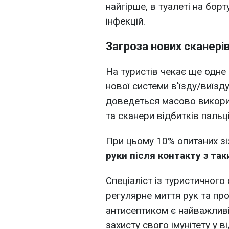
найгірше, в туалеті на бор
інфекцій.
Загроза нових сканері
На туристів чекає ще одн
нової системи в'їзду/виїзд
доведеться масово викори
та сканери відбитків пальці
При цьому 10% опитаних зі
руки після контакту з та
Спеціаліст із туристичног
регулярне миття рук та пр
антисептиком є найважлив
захисту свого імунітету у ві