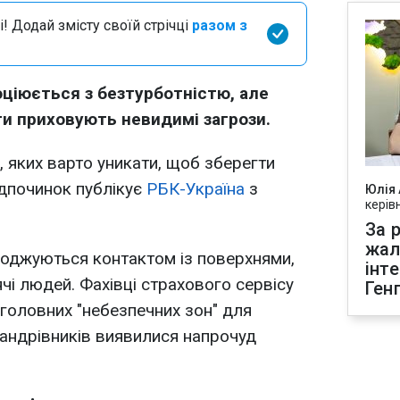
і! Додай змісту своїй стрічці
разом з
оціюється з безтурботністю, але
рти приховують невидимі загрози.
, яких варто уникати, щоб зберегти
ідпочинок публікує
РБК-Україна
з
Юлія
керів
За р
жал
оджуються контактом із поверхнями,
інт
чі людей. Фахівці страхового сервісу
Ген
 головних "небезпечних зон" для
ї мандрівників виявилися напрочуд