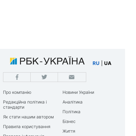
RU
|
UA
Про компанію
Новини України
Редакційна політика і
Аналітика
стандарти
Політика
Як стати нашим автором
Бізнес
Правила користування
Життя