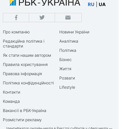
RU
|
UA
Про компанію
Новини України
Редакційна політика і
Аналітика
стандарти
Політика
Як стати нашим автором
Бізнес
Правила користування
Життя
Правова інформація
Розваги
Політика конфіденційності
Lifestyle
Контакти
Команда
Вакансії в РБК-Україна
Розмістити рекламу
Ідентифікатор онлайн-медіа в Реєстрі суб’єктів у сфері медіа —