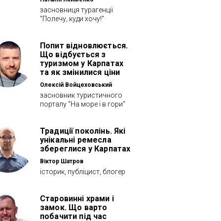
засновниця турагенції
"Полечу, куди хочу!"
Попит відновлюється.
Що відбується з
туризмом у Карпатах
та як змінилися ціни
Олексій Войцеховський
засновник туристичного
порталу "На море і в гори"
Традиції поколінь. Які
унікальні ремесла
збереглися у Карпатах
Віктор Шатров
історик, публіцист, блогер
Старовинні храми і
замок. Що варто
побачити під час