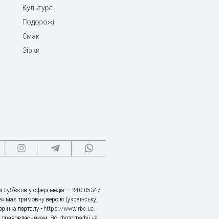
Культура
Подорожі
Смак
Зірки
і суб’єктів у сфері медіа — R40-05347
» має тримовну версію (українську,
торінка порталу -
https://www.rbc.ua
.
х правовласникам. Всі фотографії на