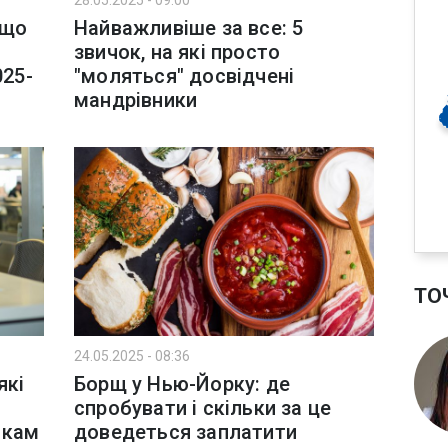
28.05.2025 - 09:00
 що
Найважливіше за все: 5
звичок, на які просто
025-
"моляться" досвідчені
мандрівники
ТО
24.05.2025 - 08:36
які
Борщ у Нью-Йорку: де
спробувати і скільки за це
икам
доведеться заплатити