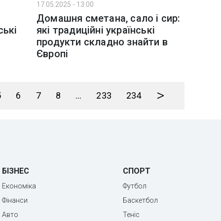
17.05.2025 - 13:00
Домашня сметана, сало і сир:
ські
які традиційні українські
продукти складно знайти в
Європі
>
5
6
7
8
...
233
234
БІЗНЕС
СПОРТ
Економіка
Футбол
Фінанси
Баскетбол
Авто
Теніс