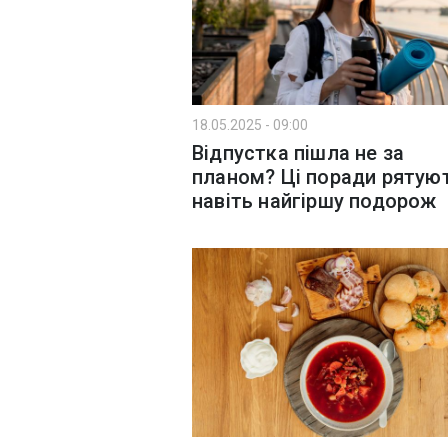
18.05.2025 - 09:00
Відпустка пішла не за
планом? Ці поради рятую
навіть найгіршу подорож