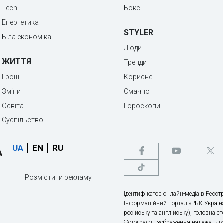
Tech
Бокс
Енергетика
STYLER
Біла економіка
Люди
ЖИТТЯ
Тренди
Гроші
Корисне
Зміни
Смачно
Освіта
Гороскопи
Суспільство
UA
EN
RU
Розмістити рекламу
Ідентифікатор онлайн-медіа в Реєстр
Інформаційний портал «РБК-Україна
російську та англійську), головна с
Фотографії, зображення належать ї