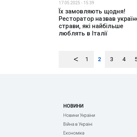
17.05.2025 - 15:39
Їх замовляють щодня!
Ресторатор назвав україн
страви, які найбільше
люблять в Італії
<
1
2
3
4
НОВИНИ
Новини України
Війна в Україні
Економіка