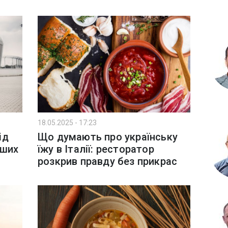
18.05.2025 - 17:23
ід
Що думають про українську
іших
їжу в Італії: ресторатор
розкрив правду без прикрас