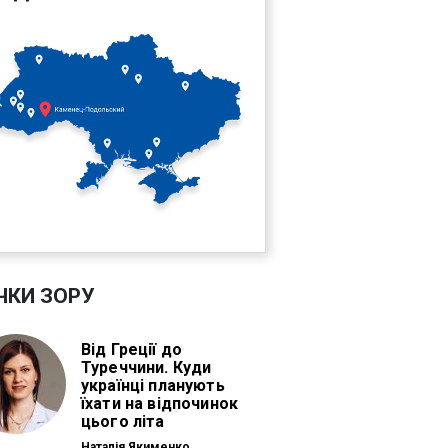
ЧКИ ЗОРУ
Від Греції до
Туреччини. Куди
українці планують
їхати на відпочинок
цього літа
Наталія Якименко