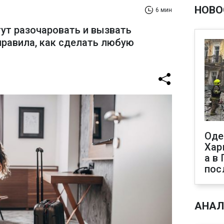
НОВО
6 мин
ут разочаровать и вызвать
равила, как сделать любую
Оде
Хар
а в
пос
АНАЛ