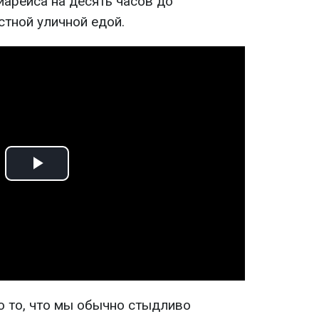
иарейса на десять часов до
стной уличной едой.
Play
Video
о то, что мы обычно стыдливо