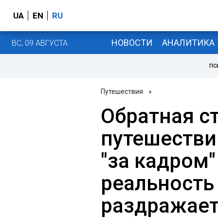
UA
EN
RU
НОВОСТИ
АНАЛИТИКА
ВС, 09 АВГУСТА
ПС
Путешествия
»
Обратная с
путешествий
"за кадром"
реальность
раздражае