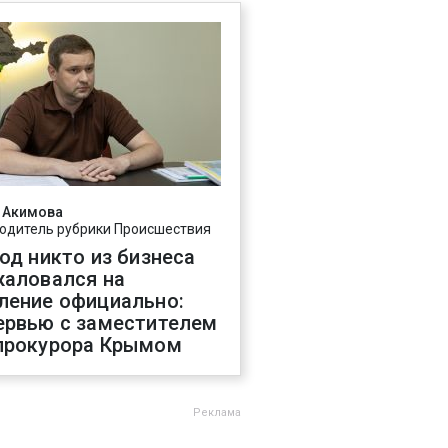
 Акимова
одитель рубрики Происшествия
год никто из бизнеса
жаловался на
ление официально:
ервью с заместителем
прокурора Крымом