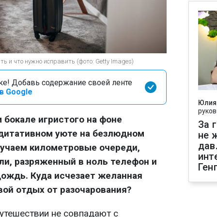
 и что нужно исправить (фото: Getty Images)
оке! Добавь содержание своей ленте
в Google
Юлия
руков
 бокале игристого на фоне
За 
дитативном уюте на безлюдном
не 
дав
лучаем километровые очереди,
инт
ли, разряженный в ноль телефон и
Ген
дождь. Куда исчезает желанная
вой отдых от разочарования?
утешествии не совпадают с