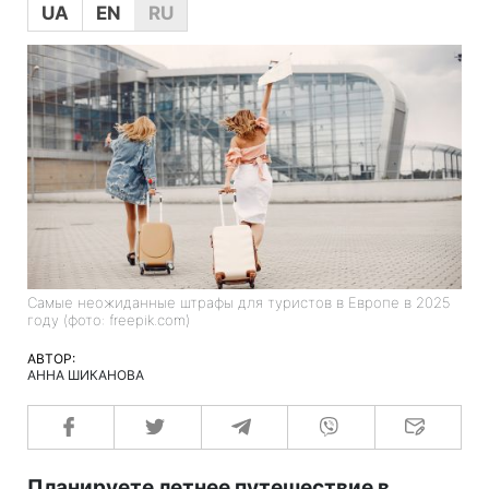
UA
EN
RU
Самые неожиданные штрафы для туристов в Европе в 2025
году (фото: freepik.com)
АВТОР:
АННА ШИКАНОВА
Планируете летнее путешествие в