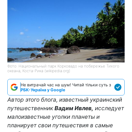
Фото: Национальный парк Корковадо на побережье Тихого
океана, Коста-Рика (wikipedia.org)
Не витрачай час на шум! Читай тільки суть з
РБК-Україна у Google
Автор этого блога, известный украинский
путешественник
Вадим Ивлев,
исследует
малоизвестные уголки планеты и
планирует свои путешествия в самые