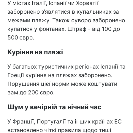
У містах Італії, Іспанії чи Хорватії
заборонено з’являтися в купальниках за
межами пляжу. Також суворо заборонено
купатися у фонтанах. Штраф - від 100 до
500 євро.
Куріння на пляжі
У багатьох туристичних регіонах Іспанії та
Греції куріння на пляжах заборонено.
Порушення цієї норми може коштувати
вам до 200 євро.
Шум у вечірній та нічний час
У Франції, Португалії та інших країнах ЕС
встановлено чіткі правила щодо тиші