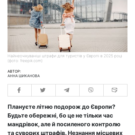
Найнеочікуваніші штрафи для туристів у Європі в 2025 році
(фото: freepik.com)
АВТОР:
АННА ШИКАНОВА
Плануєте літню подорож до Європи?
Будьте обережні, бо це не тільки час
мандрівок, але й посиленого контролю
та суворих штрафів. Незнання місцевих