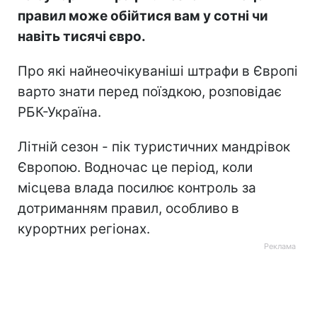
правил може обійтися вам у сотні чи
навіть тисячі євро.
Про які найнеочікуваніші штрафи в Європі
варто знати перед поїздкою, розповідає
РБК-Україна.
Літній сезон - пік туристичних мандрівок
Європою. Водночас це період, коли
місцева влада посилює контроль за
дотриманням правил, особливо в
курортних регіонах.