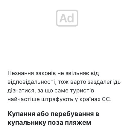
Незнання законів не звільняє від
відповідальності, тож варто заздалегідь
дізнатися, за що саме туристів
найчастіше штрафують у країнах ЄС.
Купання або перебування в
купальнику поза пляжем