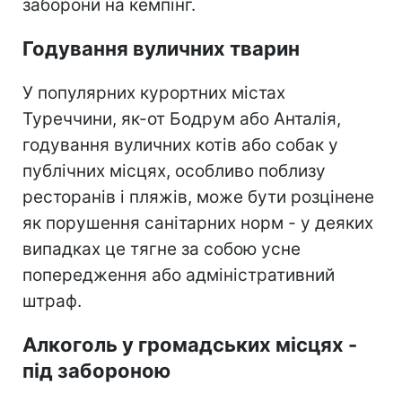
заборони на кемпінг.
Годування вуличних тварин
У популярних курортних містах
Туреччини, як-от Бодрум або Анталія,
годування вуличних котів або собак у
публічних місцях, особливо поблизу
ресторанів і пляжів, може бути розцінене
як порушення санітарних норм - у деяких
випадках це тягне за собою усне
попередження або адміністративний
штраф.
Алкоголь у громадських місцях -
під забороною