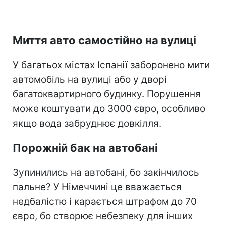
Миття авто самостійно на вулиці
У багатьох містах Іспанії заборонено мити
автомобіль на вулиці або у дворі
багатоквартирного будинку. Порушення
може коштувати до 3000 євро, особливо
якщо вода забруднює довкілля.
Порожній бак на автобані
Зупинились на автобані, бо закінчилось
пальне? У Німеччині це вважається
недбалістю і карається штрафом до 70
євро, бо створює небезпеку для інших