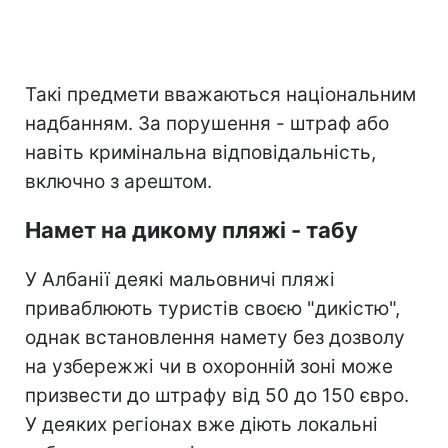
Такі предмети вважаються національним
надбанням. За порушення - штраф або
навіть кримінальна відповідальність,
включно з арештом.
Намет на дикому пляжі - табу
У Албанії деякі мальовничі пляжі
приваблюють туристів своєю "дикістю",
однак встановлення намету без дозволу
на узбережжі чи в охоронній зоні може
призвести до штрафу від 50 до 150 євро.
У деяких регіонах вже діють локальні