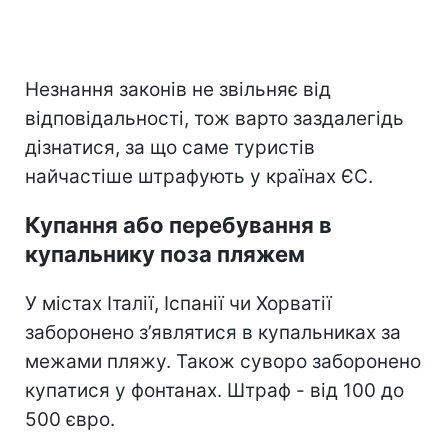
Незнання законів не звільняє від
відповідальності, тож варто заздалегідь
дізнатися, за що саме туристів
найчастіше штрафують у країнах ЄС.
Купання або перебування в
купальнику поза пляжем
У містах Італії, Іспанії чи Хорватії
заборонено з’являтися в купальниках за
межами пляжу. Також суворо заборонено
купатися у фонтанах. Штраф - від 100 до
500 євро.