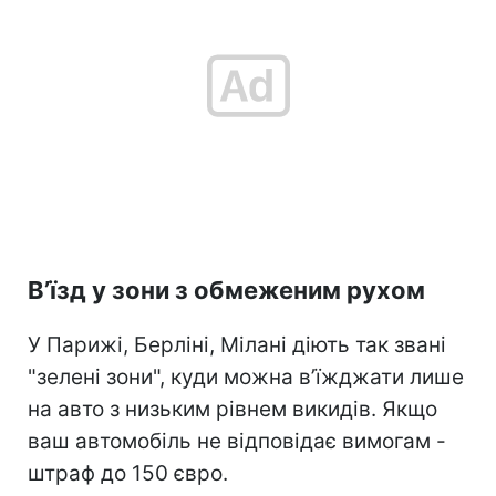
В’їзд у зони з обмеженим рухом
У Парижі, Берліні, Мілані діють так звані
"зелені зони", куди можна в’їжджати лише
на авто з низьким рівнем викидів. Якщо
ваш автомобіль не відповідає вимогам -
штраф до 150 євро.