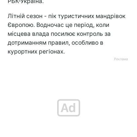
РБК-Україна.
Літній сезон - пік туристичних мандрівок
Європою. Водночас це період, коли
місцева влада посилює контроль за
дотриманням правил, особливо в
курортних регіонах.