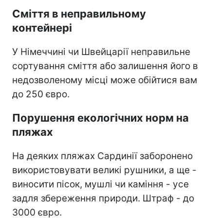
Сміття в неправильному
контейнері
У Німеччині чи Швейцарії неправильне
сортування сміття або залишення його в
недозволеному місці може обійтися вам
до 250 євро.
Порушення екологічних норм на
пляжах
На деяких пляжах Сардинії заборонено
використовувати великі рушники, а ще -
виносити пісок, мушлі чи каміння - усе
задля збереження природи. Штраф - до
3000 євро.