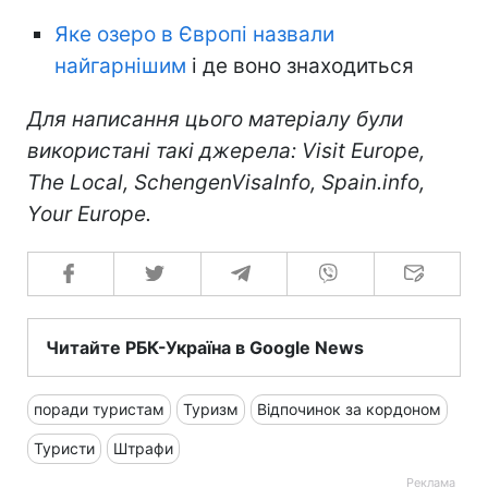
Яке озеро в Європі назвали
найгарнішим
і де воно знаходиться
Для написання цього матеріалу були
використані такі джерела: Visit Europe,
The Local, SchengenVisaInfo, Spain.info,
Your Europe.
Читайте РБК-Україна в Google News
поради туристам
Туризм
Відпочинок за кордоном
Туристи
Штрафи