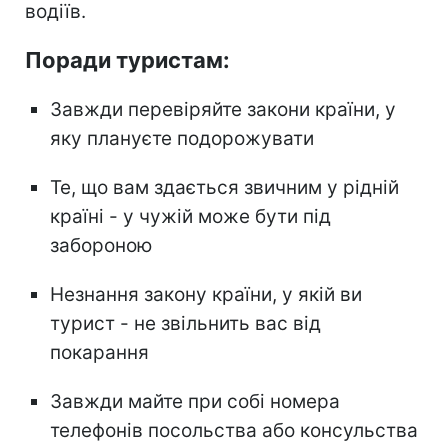
водіїв.
Поради туристам:
Завжди перевіряйте закони країни, у
яку плануєте подорожувати
Те, що вам здається звичним у рідній
країні - у чужій може бути під
забороною
Незнання закону країни, у якій ви
турист - не звільнить вас від
покарання
Завжди майте при собі номера
телефонів посольства або консульства