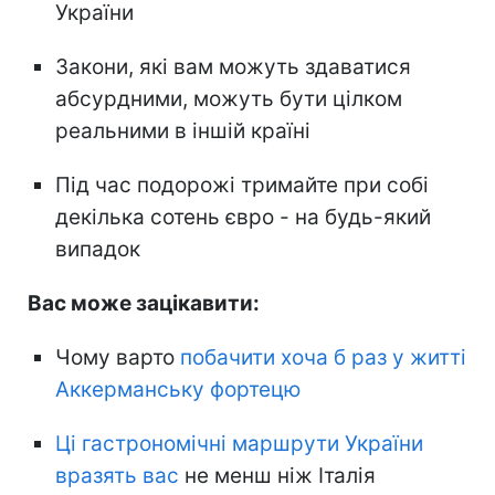
України
Закони, які вам можуть здаватися
абсурдними, можуть бути цілком
реальними в іншій країні
Під час подорожі тримайте при собі
декілька сотень євро - на будь-який
випадок
Вас може зацікавити:
Чому варто
побачити хоча б раз у житті
Аккерманську фортецю
Ці гастрономічні маршрути України
вразять вас
не менш ніж Італія