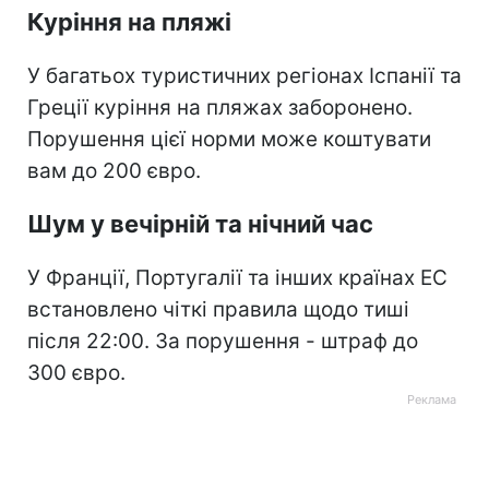
Куріння на пляжі
У багатьох туристичних регіонах Іспанії та
Греції куріння на пляжах заборонено.
Порушення цієї норми може коштувати
вам до 200 євро.
Шум у вечірній та нічний час
У Франції, Португалії та інших країнах ЕС
встановлено чіткі правила щодо тиші
після 22:00. За порушення - штраф до
300 євро.