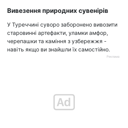
Вивезення природних сувенірів
У Туреччині суворо заборонено вивозити
старовинні артефакти, уламки амфор,
черепашки та каміння з узбережжя -
навіть якщо ви знайшли їх самостійно.