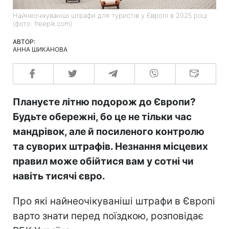
Найнеочікуваніші штрафи для туристів у Європі в 2025 році
(фото: freepik.com)
АВТОР:
АННА ШИКАНОВА
Плануєте літню подорож до Європи?
Будьте обережні, бо це не тільки час
мандрівок, але й посиленого контролю
та суворих штрафів. Незнання місцевих
правил може обійтися вам у сотні чи
навіть тисячі євро.
Про які найнеочікуваніші штрафи в Європі
варто знати перед поїздкою, розповідає