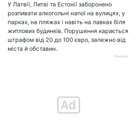
У Латвії, Литві та Естонії заборонено
розпивати алкогольні напої на вулицях, у
парках, на пляжах і навіть на лавках біля
житлових будинків. Порушення карається
штрафом від 20 до 100 євро, залежно від
міста й обставин.